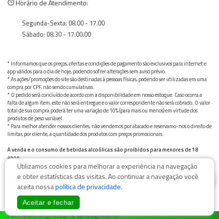
Horário de Atendimento:
Segunda-Sexta: 08.00 - 17.00
Sábado: 08.30 - 17:00:00
* Informamos que os preços, ofertas e condições de pagamento são exclusivos para internet e
app válidos para o dia de hoje, podendo sofrer alterações sem aviso prévio.
* As ações/promoções do site são destinadas à pessoas físicas, podendo ser utilizadas em uma
compra por CPF, não sendo cumulativas.
* O pedido será concluído de acordo com a disponibilidade em nosso estoque. Caso ocorra a
falta de algum item, este não será entregue e o valor correspondente não será cobrado. O valor
total de sua compra poderá ter uma variação de 10% (para mais ou menos) em virtude dos
produtos de peso variável.
* Para melhor atender nossos clientes, não vendemos por atacado e reservamo-nos o direito de
limitar, por cliente, a quantidade dos produtos com preços promocionais.
A venda e o consumo de bebidas alcoólicas são proibidos para menores de 18
anos.
Utilizamos cookies para melhorar a experiência na navegação
Bebida alcoólica pode causar dependência química e, em excesso, provoca graves males à saúde.
Beba com moderação
0
e obter estatísticas das visitas. Ao continuar a navegação você
aceita nossa
política de privacidade
.
Aceitar e fechar
© Nosso Hortifruti Gonzaga / Rua Goiás 128, Bairro Gonzaga, 11050-101 -