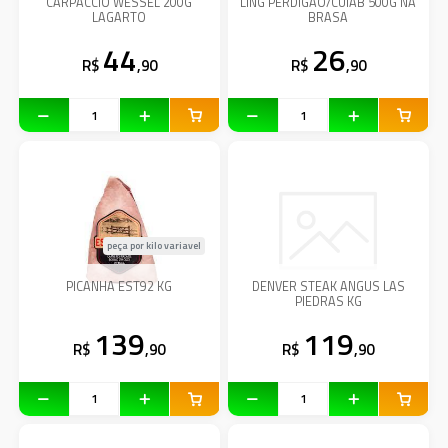
CARPACCIO WESSEL 200G
LING PERDIGAO/CUIAB 500G NA
LAGARTO
BRASA
44
26
R$
,90
R$
,90
peça por kilo variavel
PICANHA EST92 KG
DENVER STEAK ANGUS LAS
PIEDRAS KG
139
119
R$
,90
R$
,90