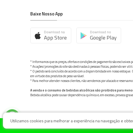
Baixe Nosso App
Download na
Download no
App Store
Google Play
* Informamos que os preços, ofertas e condições de pagamento são exclusivos pa
* As ações/promoções do site são destinadas à pessoas físicas, podendo ser ut
* O pedido será concluído de acordo com a disponibilidade em nosso estoque. C
em virtude dos produtos de peso variável.
* Para melhor atender nossos clientes, não vendemos por atacado e reservamo-n
A venda e o consumo de bebidas alcoólicas são proibidos para meno
Bebida alcoólica pode causar dependência química e, em excesso, provoca gra
Utilizamos cookies para melhorar a experiência na navegação e obter 
© Nosso Hortifruti Gonzaga / Rua Goiás 128, Bairro Gon