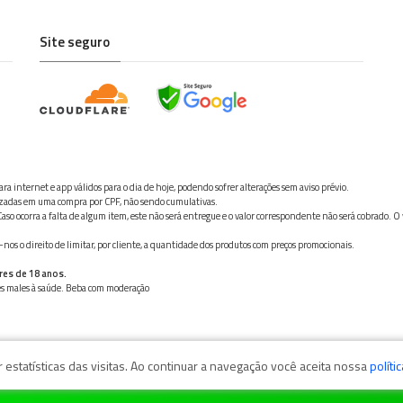
Site seguro
ra internet e app válidos para o dia de hoje, podendo sofrer alterações sem aviso prévio.
ilizadas em uma compra por CPF, não sendo cumulativas.
aso ocorra a falta de algum item, este não será entregue e o valor correspondente não será cobrado. O
os o direito de limitar, por cliente, a quantidade dos produtos com preços promocionais.
res de 18 anos.
ves males à saúde. Beba com moderação
estatísticas das visitas. Ao continuar a navegação você aceita nossa
políti
zaga, 11050-101 - Santos/SP / CNPJ: 35.794.786/0001-40