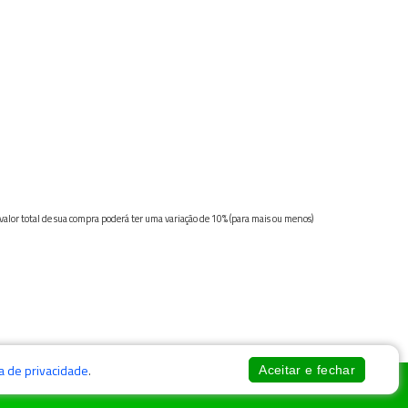
 valor total de sua compra poderá ter uma variação de 10% (para mais ou menos)
ca de privacidade
.
Aceitar e fechar