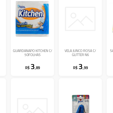
/
GUARDANAPO KITCHEN C/
VELA JUNCO ROSA C/
S
50FOLHAS
GLITTER N6
3
3
R$
,89
R$
,99