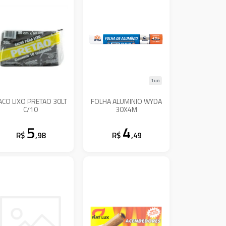
1un
ACO LIXO PRETAO 30LT
FOLHA ALUMINIO WYDA
C/10
30X4M
5
4
R$
,98
R$
,49