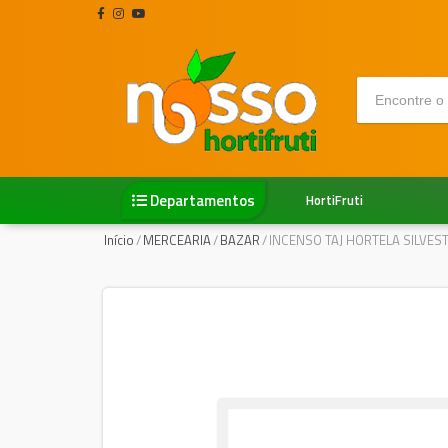
Departamentos
HortiFruti
Início
/
MERCEARIA
/
BAZAR
/
INCENSO TAJ HORTELA SILVES