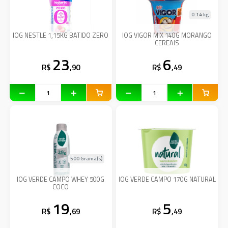
0.14 kg
IOG NESTLE 1,15KG BATIDO ZERO
IOG VIGOR MIX 140G MORANGO
CEREAIS
23
6
R$
,90
R$
,49
500 Grama(s)
IOG VERDE CAMPO WHEY 500G
IOG VERDE CAMPO 170G NATURAL
COCO
19
5
R$
,69
R$
,49