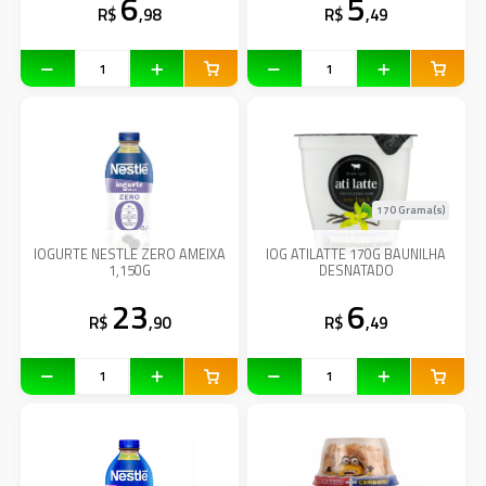
6
5
R$
,98
R$
,49
170 Grama(s)
IOGURTE NESTLE ZERO AMEIXA
IOG ATILATTE 170G BAUNILHA
1,150G
DESNATADO
23
6
R$
,90
R$
,49