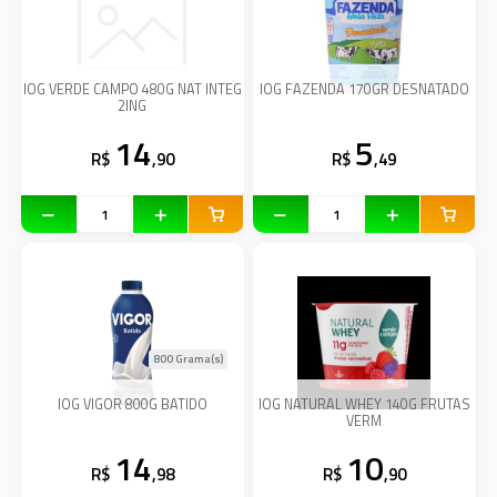
IOG VERDE CAMPO 480G NAT INTEG
IOG FAZENDA 170GR DESNATADO
2ING
14
5
R$
,90
R$
,49
800 Grama(s)
IOG VIGOR 800G BATIDO
IOG NATURAL WHEY 140G FRUTAS
VERM
14
10
R$
,98
R$
,90