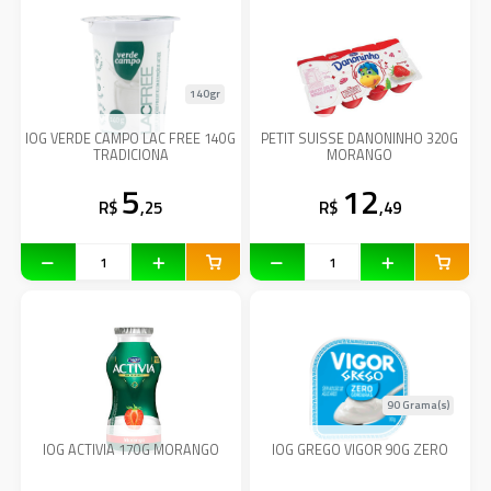
140gr
IOG VERDE CAMPO LAC FREE 140G
PETIT SUISSE DANONINHO 320G
TRADICIONA
MORANGO
5
12
R$
,25
R$
,49
90 Grama(s)
IOG ACTIVIA 170G MORANGO
IOG GREGO VIGOR 90G ZERO