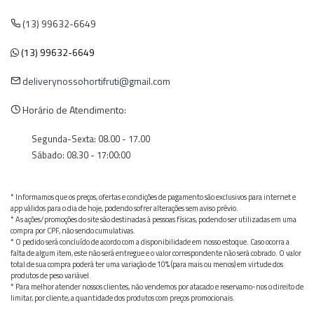
(13) 99632-6649
(13) 99632-6649
deliverynossohortifruti@gmail.com
Horário de Atendimento:
Segunda-Sexta: 08.00 - 17.00
Sábado: 08.30 - 17:00:00
* Informamos que os preços, ofertas e condições de pagamento são exclusivos para internet e
app válidos para o dia de hoje, podendo sofrer alterações sem aviso prévio.
* As ações/promoções do site são destinadas à pessoas físicas, podendo ser utilizadas em uma
compra por CPF, não sendo cumulativas.
* O pedido será concluído de acordo com a disponibilidade em nosso estoque. Caso ocorra a
falta de algum item, este não será entregue e o valor correspondente não será cobrado. O valor
total de sua compra poderá ter uma variação de 10% (para mais ou menos) em virtude dos
produtos de peso variável.
* Para melhor atender nossos clientes, não vendemos por atacado e reservamo-nos o direito de
limitar, por cliente, a quantidade dos produtos com preços promocionais.