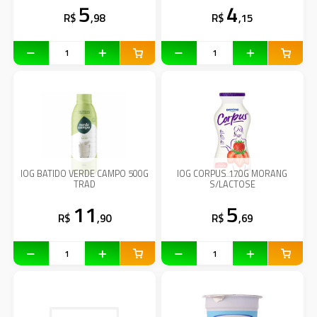
5
4
R$
,98
R$
,15
IOG BATIDO VERDE CAMPO 500G
IOG CORPUS 170G MORANG
TRAD
S/LACTOSE
11
5
R$
,90
R$
,69