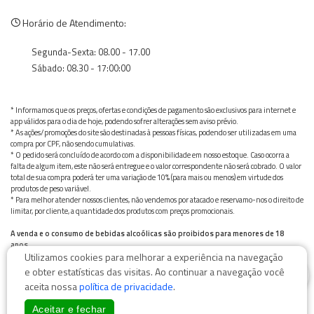
Horário de Atendimento:
Segunda-Sexta: 08.00 - 17.00
Sábado: 08.30 - 17:00:00
* Informamos que os preços, ofertas e condições de pagamento são exclusivos para internet e
app válidos para o dia de hoje, podendo sofrer alterações sem aviso prévio.
* As ações/promoções do site são destinadas à pessoas físicas, podendo ser utilizadas em uma
compra por CPF, não sendo cumulativas.
* O pedido será concluído de acordo com a disponibilidade em nosso estoque. Caso ocorra a
falta de algum item, este não será entregue e o valor correspondente não será cobrado. O valor
total de sua compra poderá ter uma variação de 10% (para mais ou menos) em virtude dos
produtos de peso variável.
* Para melhor atender nossos clientes, não vendemos por atacado e reservamo-nos o direito de
limitar, por cliente, a quantidade dos produtos com preços promocionais.
A venda e o consumo de bebidas alcoólicas são proibidos para menores de 18
anos.
Utilizamos cookies para melhorar a experiência na navegação
Bebida alcoólica pode causar dependência química e, em excesso, provoca graves males à saúde.
0
Beba com moderação
e obter estatísticas das visitas. Ao continuar a navegação você
aceita nossa
política de privacidade
.
Aceitar e fechar