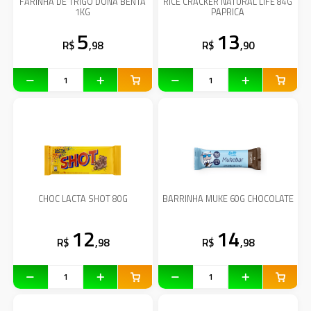
FARINHA DE TRIGO DONA BENTA
RICE CRACKER NATURAL LIFE 84G
1KG
PAPRICA
5
13
R$
,98
R$
,90
CHOC LACTA SHOT 80G
BARRINHA MUKE 60G CHOCOLATE
12
14
R$
,98
R$
,98