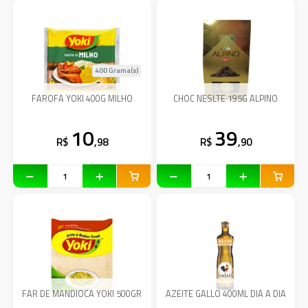
400 Grama(s)
FAROFA YOKI 400G MILHO
CHOC NESLTE 195G ALPINO
10
39
R$
,98
R$
,90
FAR DE MANDIOCA YOKI 500GR
AZEITE GALLO 400ML DIA A DIA