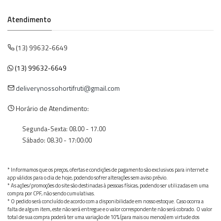
Atendimento
(13) 99632-6649
(13) 99632-6649
deliverynossohortifruti@gmail.com
Horário de Atendimento:
Segunda-Sexta: 08.00 - 17.00
Sábado: 08.30 - 17:00:00
* Informamos que os preços, ofertas e condições de pagamento são exclusivos para internet e
app válidos para o dia de hoje, podendo sofrer alterações sem aviso prévio.
* As ações/promoções do site são destinadas à pessoas físicas, podendo ser utilizadas em uma
compra por CPF, não sendo cumulativas.
* O pedido será concluído de acordo com a disponibilidade em nosso estoque. Caso ocorra a
falta de algum item, este não será entregue e o valor correspondente não será cobrado. O valor
total de sua compra poderá ter uma variação de 10% (para mais ou menos) em virtude dos