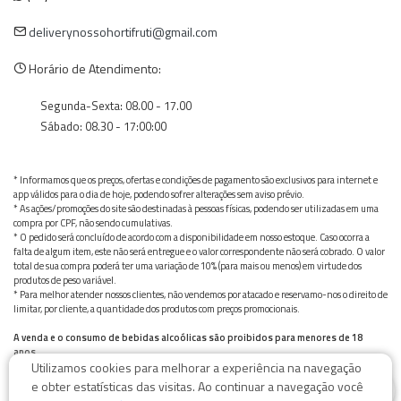
deliverynossohortifruti@gmail.com
Horário de Atendimento:
Segunda-Sexta: 08.00 - 17.00
Sábado: 08.30 - 17:00:00
* Informamos que os preços, ofertas e condições de pagamento são exclusivos para internet e
app válidos para o dia de hoje, podendo sofrer alterações sem aviso prévio.
* As ações/promoções do site são destinadas à pessoas físicas, podendo ser utilizadas em uma
compra por CPF, não sendo cumulativas.
* O pedido será concluído de acordo com a disponibilidade em nosso estoque. Caso ocorra a
falta de algum item, este não será entregue e o valor correspondente não será cobrado. O valor
total de sua compra poderá ter uma variação de 10% (para mais ou menos) em virtude dos
produtos de peso variável.
* Para melhor atender nossos clientes, não vendemos por atacado e reservamo-nos o direito de
limitar, por cliente, a quantidade dos produtos com preços promocionais.
A venda e o consumo de bebidas alcoólicas são proibidos para menores de 18
anos.
Utilizamos cookies para melhorar a experiência na navegação
Bebida alcoólica pode causar dependência química e, em excesso, provoca graves males à saúde.
0
Beba com moderação
e obter estatísticas das visitas. Ao continuar a navegação você