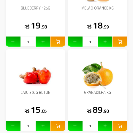
BLUEBERRY 125G
MELAO ORANGE KG
19
18
R$
,98
R$
,99
CAJU 350G BDJ UN
GRANADILHA KG
15
89
R$
,05
R$
,90