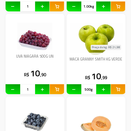
Preço do kg: R$
21,98
UVA NIAGARA 500G UN
MACA GRANNY SMITH KG VERDE
10
10
R$
,90
R$
,99