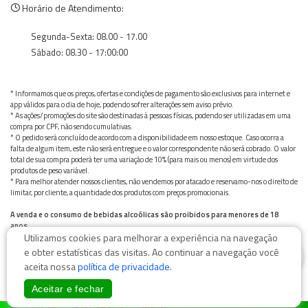
Horário de Atendimento:
Segunda-Sexta: 08.00 - 17.00
Sábado: 08.30 - 17:00:00
* Informamos que os preços, ofertas e condições de pagamento são exclusivos para internet e
app válidos para o dia de hoje, podendo sofrer alterações sem aviso prévio.
* As ações/promoções do site são destinadas à pessoas físicas, podendo ser utilizadas em uma
compra por CPF, não sendo cumulativas.
* O pedido será concluído de acordo com a disponibilidade em nosso estoque. Caso ocorra a
falta de algum item, este não será entregue e o valor correspondente não será cobrado. O valor
total de sua compra poderá ter uma variação de 10% (para mais ou menos) em virtude dos
produtos de peso variável.
* Para melhor atender nossos clientes, não vendemos por atacado e reservamo-nos o direito de
limitar, por cliente, a quantidade dos produtos com preços promocionais.
A venda e o consumo de bebidas alcoólicas são proibidos para menores de 18
anos.
Utilizamos cookies para melhorar a experiência na navegação
Bebida alcoólica pode causar dependência química e, em excesso, provoca graves males à saúde.
Beba com moderação
0
e obter estatísticas das visitas. Ao continuar a navegação você
aceita nossa
política de privacidade
.
Aceitar e fechar