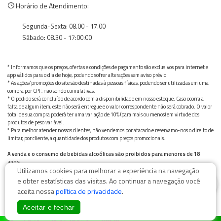
Horário de Atendimento:
Segunda-Sexta: 08.00 - 17.00
Sábado: 08.30 - 17:00:00
* Informamos que os preços, ofertas e condições de pagamento são exclusivos para internet e
app válidos para o dia de hoje, podendo sofrer alterações sem aviso prévio.
* As ações/promoções do site são destinadas à pessoas físicas, podendo ser utilizadas em uma
compra por CPF, não sendo cumulativas.
* O pedido será concluído de acordo com a disponibilidade em nosso estoque. Caso ocorra a
falta de algum item, este não será entregue e o valor correspondente não será cobrado. O valor
total de sua compra poderá ter uma variação de 10% (para mais ou menos) em virtude dos
produtos de peso variável.
* Para melhor atender nossos clientes, não vendemos por atacado e reservamo-nos o direito de
limitar, por cliente, a quantidade dos produtos com preços promocionais.
A venda e o consumo de bebidas alcoólicas são proibidos para menores de 18
anos.
Utilizamos cookies para melhorar a experiência na navegação
Bebida alcoólica pode causar dependência química e, em excesso, provoca graves males à saúde.
Beba com moderação
0
e obter estatísticas das visitas. Ao continuar a navegação você
aceita nossa
política de privacidade
.
Aceitar e fechar