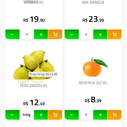
ATEMOIA KG
ABIL BANDEJA
19
23
R$
,90
R$
,99
Preço do kg: R$
24,98
MEXERICA OLE KG
PERA DANJOU KG
8
12
R$
,99
R$
,49