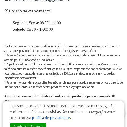
Horário de Atendimento:
Segunda-Sexta: 08.00 - 17.00
Sábado: 08.30 - 17:00:00
* Informamos que os preços, ofertas e condições de pagamento são exclusivos para internet e
app válidos para o dia de hoje, podendo sofrer alterações sem aviso prévio.
* As ações/promoções do site são destinadas à pessoas físicas, podendo ser utilizadas em uma
compra por CPF, não sendo cumulativas.
* O pedido será concluído de acordo com a disponibilidade em nosso estoque. Caso ocorra a
falta de algum item, este não será entregue e o valor correspondente não será cobrado. O valor
total de sua compra poderá ter uma variação de 10% (para mais ou menos) em virtude dos
produtos de peso variável.
* Para melhor atender nossos clientes, não vendemos por atacado e reservamo-nos o direito de
limitar, por cliente, a quantidade dos produtos com preços promocionais.
A venda e o consumo de bebidas alcoólicas são proibidos para menores de 18
anos.
Utilizamos cookies para melhorar a experiência na navegação
Bebida alcoólica pode causar dependência química e, em excesso, provoca graves males à saúde.
0
Beba com moderação
e obter estatísticas das visitas. Ao continuar a navegação você
aceita nossa
política de privacidade
.
Aceitar e fechar