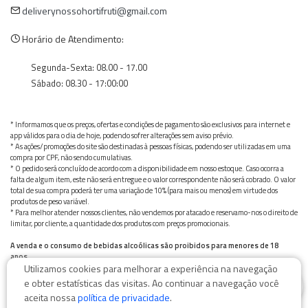
deliverynossohortifruti@gmail.com
Horário de Atendimento:
Segunda-Sexta: 08.00 - 17.00
Sábado: 08.30 - 17:00:00
* Informamos que os preços, ofertas e condições de pagamento são exclusivos para internet e
app válidos para o dia de hoje, podendo sofrer alterações sem aviso prévio.
* As ações/promoções do site são destinadas à pessoas físicas, podendo ser utilizadas em uma
compra por CPF, não sendo cumulativas.
* O pedido será concluído de acordo com a disponibilidade em nosso estoque. Caso ocorra a
falta de algum item, este não será entregue e o valor correspondente não será cobrado. O valor
total de sua compra poderá ter uma variação de 10% (para mais ou menos) em virtude dos
produtos de peso variável.
* Para melhor atender nossos clientes, não vendemos por atacado e reservamo-nos o direito de
limitar, por cliente, a quantidade dos produtos com preços promocionais.
A venda e o consumo de bebidas alcoólicas são proibidos para menores de 18
anos.
Utilizamos cookies para melhorar a experiência na navegação
Bebida alcoólica pode causar dependência química e, em excesso, provoca graves males à saúde.
0
Beba com moderação
e obter estatísticas das visitas. Ao continuar a navegação você
aceita nossa
política de privacidade
.