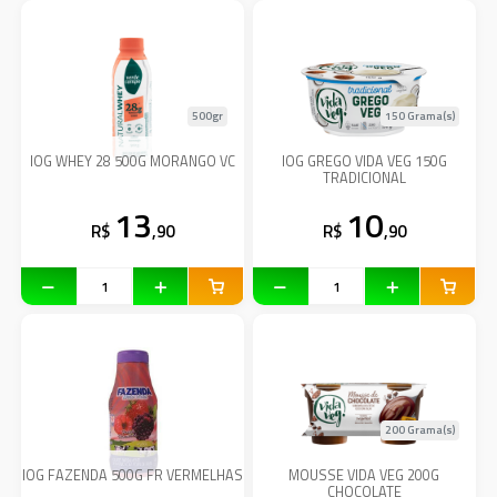
500gr
150 Grama(s)
IOG WHEY 28 500G MORANGO VC
IOG GREGO VIDA VEG 150G
TRADICIONAL
13
10
R$
,90
R$
,90
200 Grama(s)
IOG FAZENDA 500G FR VERMELHAS
MOUSSE VIDA VEG 200G
CHOCOLATE