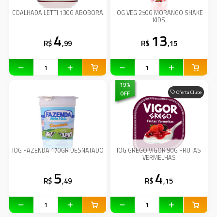
COALHADA LETTI 130G ABOBORA
IOG VEG 250G MORANGO SHAKE
KIDS
4
13
R$
,99
R$
,15
19
%
OFF
Oferta Clube
IOG FAZENDA 170GR DESNATADO
IOG GREGO VIGOR 90G FRUTAS
VERMELHAS
5
4
R$
,49
R$
,15