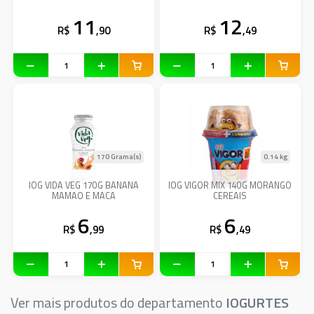
11
12
R$
,90
R$
,49
170 Grama(s)
0.14 kg
IOG VIDA VEG 170G BANANA
IOG VIGOR MIX 140G MORANGO
MAMAO E MACA
CEREAIS
6
6
R$
,99
R$
,49
Ver mais produtos do departamento
IOGURTES