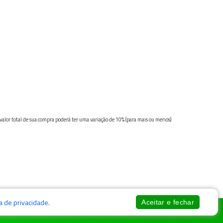
 valor total de sua compra poderá ter uma variação de 10% (para mais ou menos)
ca de privacidade
.
Aceitar e fechar