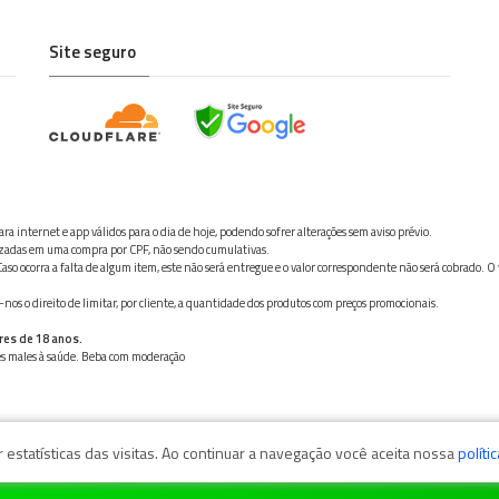
Site seguro
ra internet e app válidos para o dia de hoje, podendo sofrer alterações sem aviso prévio.
ilizadas em uma compra por CPF, não sendo cumulativas.
aso ocorra a falta de algum item, este não será entregue e o valor correspondente não será cobrado. O
os o direito de limitar, por cliente, a quantidade dos produtos com preços promocionais.
res de 18 anos.
ves males à saúde. Beba com moderação
estatísticas das visitas. Ao continuar a navegação você aceita nossa
políti
zaga, 11050-101 - Santos/SP / CNPJ: 35.794.786/0001-40