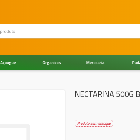
Açougue
Organicos
Mercearia
Pad
NECTARINA 500G B
Produto sem estoque