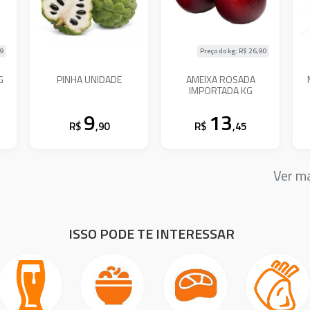
99
Preço do kg: R$
26,90
G
PINHA UNIDADE
AMEIXA ROSADA
IMPORTADA KG
9
13
R$
,90
R$
,45
Ver m
ISSO PODE TE INTERESSAR