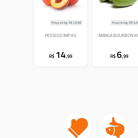
Preço do kg: R$
29,98
Preço do kg: R$
6,
PESSEGO IMP KG
MANGA BOURBON K
14
6
R$
,99
R$
,99