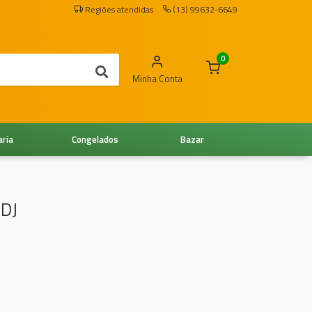
Regiões atendidas
(13) 99632-6649
0
Minha Conta
aria
Congelados
Bazar
DJ