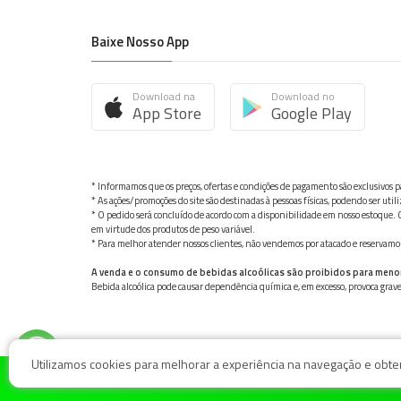
Baixe Nosso App
Download na
Download no
App Store
Google Play
* Informamos que os preços, ofertas e condições de pagamento são exclusivos pa
* As ações/promoções do site são destinadas à pessoas físicas, podendo ser ut
* O pedido será concluído de acordo com a disponibilidade em nosso estoque. C
em virtude dos produtos de peso variável.
* Para melhor atender nossos clientes, não vendemos por atacado e reservamo-n
A venda e o consumo de bebidas alcoólicas são proibidos para meno
Bebida alcoólica pode causar dependência química e, em excesso, provoca gra
Utilizamos cookies para melhorar a experiência na navegação e obter 
© Nosso Hortifruti Gonzaga / Rua Goiás 128, Bairro Gon