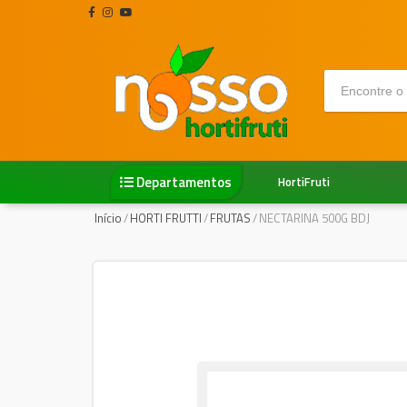
Departamentos
HortiFruti
Início
/
HORTI FRUTTI
/
FRUTAS
/
NECTARINA 500G BDJ