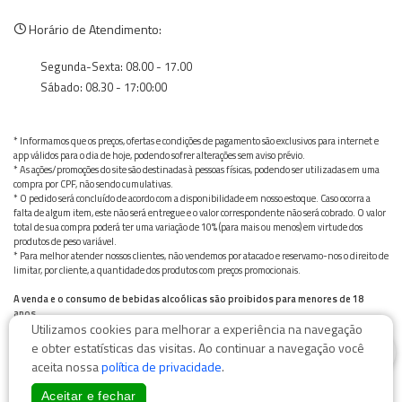
Horário de Atendimento:
Segunda-Sexta: 08.00 - 17.00
Sábado: 08.30 - 17:00:00
* Informamos que os preços, ofertas e condições de pagamento são exclusivos para internet e
app válidos para o dia de hoje, podendo sofrer alterações sem aviso prévio.
* As ações/promoções do site são destinadas à pessoas físicas, podendo ser utilizadas em uma
compra por CPF, não sendo cumulativas.
* O pedido será concluído de acordo com a disponibilidade em nosso estoque. Caso ocorra a
falta de algum item, este não será entregue e o valor correspondente não será cobrado. O valor
total de sua compra poderá ter uma variação de 10% (para mais ou menos) em virtude dos
produtos de peso variável.
* Para melhor atender nossos clientes, não vendemos por atacado e reservamo-nos o direito de
limitar, por cliente, a quantidade dos produtos com preços promocionais.
A venda e o consumo de bebidas alcoólicas são proibidos para menores de 18
anos.
Utilizamos cookies para melhorar a experiência na navegação
Bebida alcoólica pode causar dependência química e, em excesso, provoca graves males à saúde.
0
Beba com moderação
e obter estatísticas das visitas. Ao continuar a navegação você
aceita nossa
política de privacidade
.
Aceitar e fechar