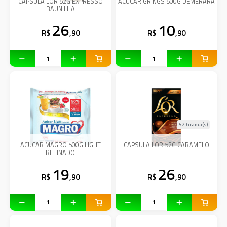
CAPSULA LOR 52G EXPRESSO
ACUCAR GRINGS 500G DEMERARA
BAUNILHA
26
10
R$
,90
R$
,90
52 Grama(s)
ACUCAR MAGRO 500G LIGHT
CAPSULA LOR 52G CARAMELO
REFINADO
19
26
R$
,90
R$
,90