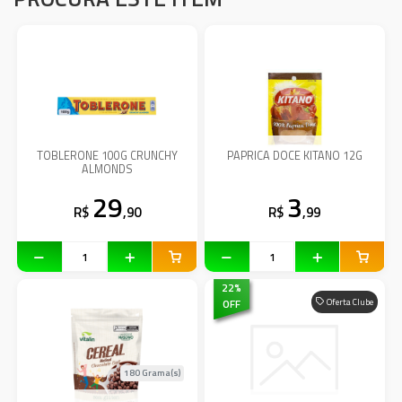
TOBLERONE 100G CRUNCHY
PAPRICA DOCE KITANO 12G
ALMONDS
29
3
R$
,90
R$
,99
22
%
OFF
Oferta Clube
180 Grama(s)