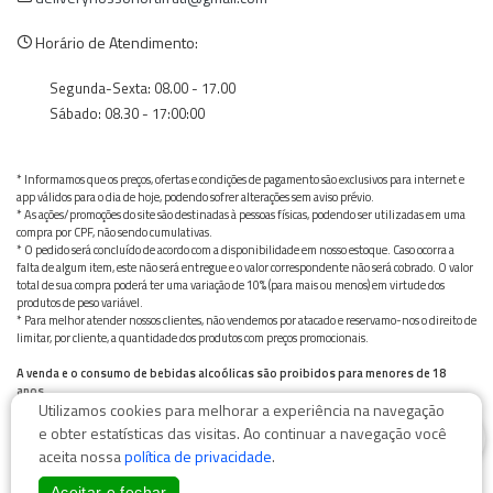
Horário de Atendimento:
Segunda-Sexta: 08.00 - 17.00
Sábado: 08.30 - 17:00:00
* Informamos que os preços, ofertas e condições de pagamento são exclusivos para internet e
app válidos para o dia de hoje, podendo sofrer alterações sem aviso prévio.
* As ações/promoções do site são destinadas à pessoas físicas, podendo ser utilizadas em uma
compra por CPF, não sendo cumulativas.
* O pedido será concluído de acordo com a disponibilidade em nosso estoque. Caso ocorra a
falta de algum item, este não será entregue e o valor correspondente não será cobrado. O valor
total de sua compra poderá ter uma variação de 10% (para mais ou menos) em virtude dos
produtos de peso variável.
* Para melhor atender nossos clientes, não vendemos por atacado e reservamo-nos o direito de
limitar, por cliente, a quantidade dos produtos com preços promocionais.
A venda e o consumo de bebidas alcoólicas são proibidos para menores de 18
anos.
Utilizamos cookies para melhorar a experiência na navegação
Bebida alcoólica pode causar dependência química e, em excesso, provoca graves males à saúde.
0
Beba com moderação
e obter estatísticas das visitas. Ao continuar a navegação você
aceita nossa
política de privacidade
.
Aceitar e fechar