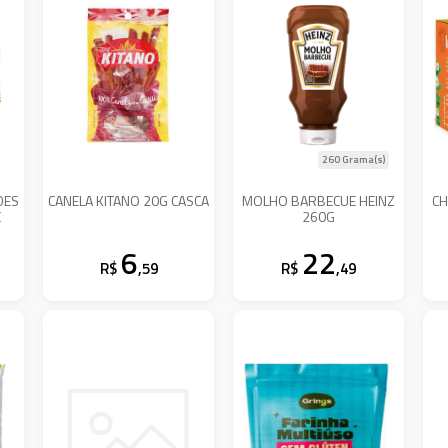
260 Grama(s)
OES
CANELA KITANO 20G CASCA
MOLHO BARBECUE HEINZ
CH
C
260G
6
22
R$
,59
R$
,49