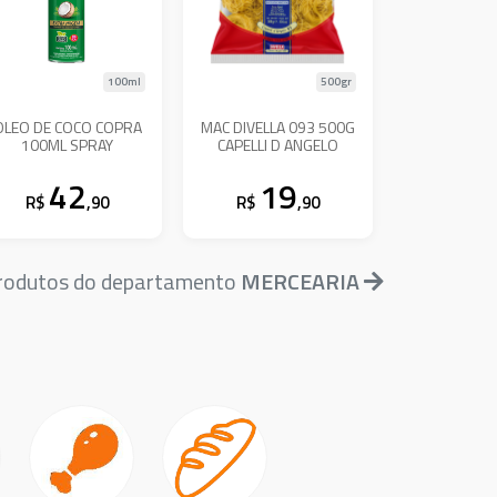
100ml
500gr
OLEO DE COCO COPRA
MAC DIVELLA 093 500G
100ML SPRAY
CAPELLI D ANGELO
42
19
R$
,90
R$
,90
produtos do departamento
MERCEARIA