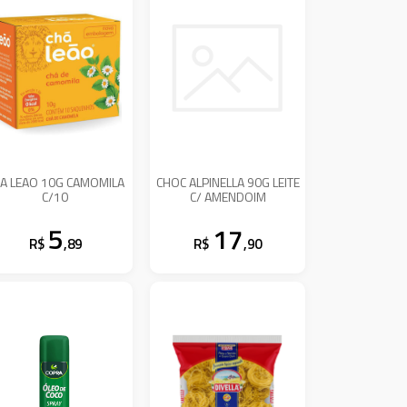
A LEAO 10G CAMOMILA
CHOC ALPINELLA 90G LEITE
C/10
C/ AMENDOIM
5
17
R$
,89
R$
,90