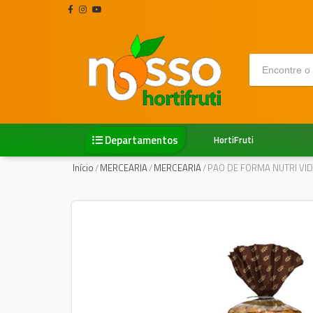
Departamentos
HortiFruti
Início
/
MERCEARIA
/
MERCEARIA
/
PAO DE FORMA NUTRI VI