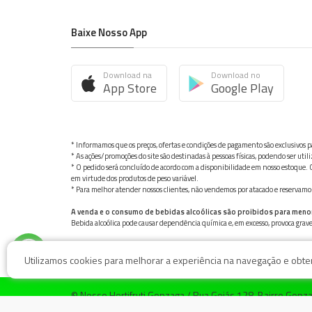
Baixe Nosso App
Download na
Download no
App Store
Google Play
* Informamos que os preços, ofertas e condições de pagamento são exclusivos pa
* As ações/promoções do site são destinadas à pessoas físicas, podendo ser ut
* O pedido será concluído de acordo com a disponibilidade em nosso estoque. C
em virtude dos produtos de peso variável.
* Para melhor atender nossos clientes, não vendemos por atacado e reservamo-n
A venda e o consumo de bebidas alcoólicas são proibidos para meno
Bebida alcoólica pode causar dependência química e, em excesso, provoca gra
Utilizamos cookies para melhorar a experiência na navegação e obter 
© Nosso Hortifruti Gonzaga / Rua Goiás 128, Bairro Gon