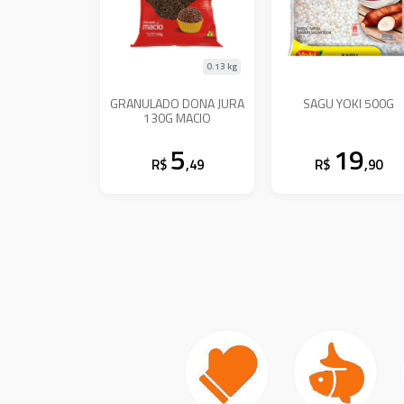
0.13 kg
GRANULADO DONA JURA
SAGU YOKI 500G
130G MACIO
5
19
R$
,49
R$
,90