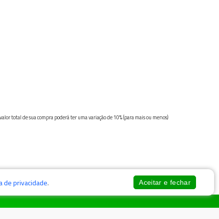
 valor total de sua compra poderá ter uma variação de 10% (para mais ou menos)
ca de privacidade
.
Aceitar e fechar