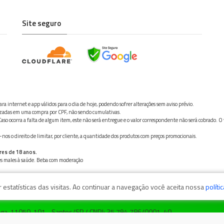
Site seguro
ra internet e app válidos para o dia de hoje, podendo sofrer alterações sem aviso prévio.
ilizadas em uma compra por CPF, não sendo cumulativas.
aso ocorra a falta de algum item, este não será entregue e o valor correspondente não será cobrado. O
os o direito de limitar, por cliente, a quantidade dos produtos com preços promocionais.
res de 18 anos.
ves males à saúde. Beba com moderação
estatísticas das visitas. Ao continuar a navegação você aceita nossa
políti
zaga, 11050-101 - Santos/SP / CNPJ: 35.794.786/0001-40