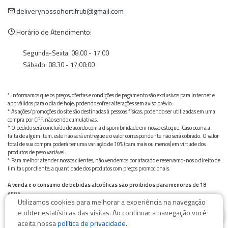
deliverynossohortifruti@gmail.com
Horário de Atendimento:
Segunda-Sexta: 08.00 - 17.00
Sábado: 08.30 - 17:00:00
* Informamos que os preços, ofertas e condições de pagamento são exclusivos para internet e
app válidos para o dia de hoje, podendo sofrer alterações sem aviso prévio.
* As ações/promoções do site são destinadas à pessoas físicas, podendo ser utilizadas em uma
compra por CPF, não sendo cumulativas.
* O pedido será concluído de acordo com a disponibilidade em nosso estoque. Caso ocorra a
falta de algum item, este não será entregue e o valor correspondente não será cobrado. O valor
total de sua compra poderá ter uma variação de 10% (para mais ou menos) em virtude dos
produtos de peso variável.
* Para melhor atender nossos clientes, não vendemos por atacado e reservamo-nos o direito de
limitar, por cliente, a quantidade dos produtos com preços promocionais.
A venda e o consumo de bebidas alcoólicas são proibidos para menores de 18
anos.
Utilizamos cookies para melhorar a experiência na navegação
Bebida alcoólica pode causar dependência química e, em excesso, provoca graves males à saúde.
0
Beba com moderação
e obter estatísticas das visitas. Ao continuar a navegação você
aceita nossa
política de privacidade
.