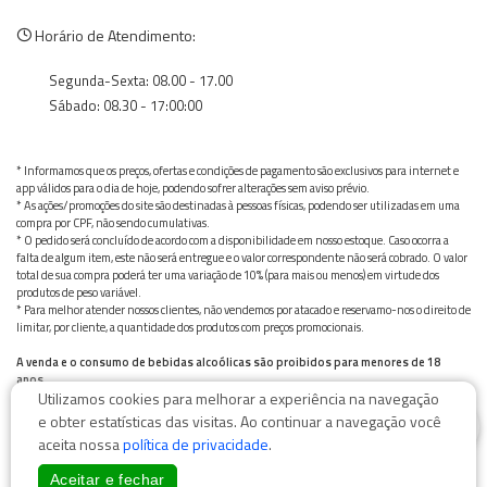
Horário de Atendimento:
Segunda-Sexta: 08.00 - 17.00
Sábado: 08.30 - 17:00:00
* Informamos que os preços, ofertas e condições de pagamento são exclusivos para internet e
app válidos para o dia de hoje, podendo sofrer alterações sem aviso prévio.
* As ações/promoções do site são destinadas à pessoas físicas, podendo ser utilizadas em uma
compra por CPF, não sendo cumulativas.
* O pedido será concluído de acordo com a disponibilidade em nosso estoque. Caso ocorra a
falta de algum item, este não será entregue e o valor correspondente não será cobrado. O valor
total de sua compra poderá ter uma variação de 10% (para mais ou menos) em virtude dos
produtos de peso variável.
* Para melhor atender nossos clientes, não vendemos por atacado e reservamo-nos o direito de
limitar, por cliente, a quantidade dos produtos com preços promocionais.
A venda e o consumo de bebidas alcoólicas são proibidos para menores de 18
anos.
Utilizamos cookies para melhorar a experiência na navegação
Bebida alcoólica pode causar dependência química e, em excesso, provoca graves males à saúde.
0
Beba com moderação
e obter estatísticas das visitas. Ao continuar a navegação você
aceita nossa
política de privacidade
.
Aceitar e fechar