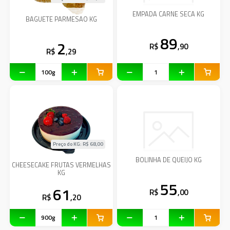
EMPADA CARNE SECA KG
BAGUETE PARMESAO KG
89
2
R$
,90
R$
,29
Preço do KG: R$
68,00
BOLINHA DE QUEIJO KG
CHEESECAKE FRUTAS VERMELHAS
KG
55
61
R$
,00
R$
,20