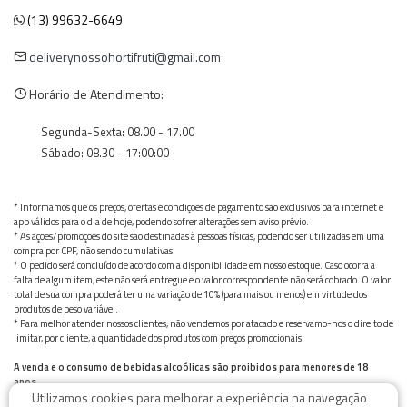
(13) 99632-6649
deliverynossohortifruti@gmail.com
Horário de Atendimento:
Segunda-Sexta: 08.00 - 17.00
Sábado: 08.30 - 17:00:00
* Informamos que os preços, ofertas e condições de pagamento são exclusivos para internet e
app válidos para o dia de hoje, podendo sofrer alterações sem aviso prévio.
* As ações/promoções do site são destinadas à pessoas físicas, podendo ser utilizadas em uma
compra por CPF, não sendo cumulativas.
* O pedido será concluído de acordo com a disponibilidade em nosso estoque. Caso ocorra a
falta de algum item, este não será entregue e o valor correspondente não será cobrado. O valor
total de sua compra poderá ter uma variação de 10% (para mais ou menos) em virtude dos
produtos de peso variável.
* Para melhor atender nossos clientes, não vendemos por atacado e reservamo-nos o direito de
limitar, por cliente, a quantidade dos produtos com preços promocionais.
A venda e o consumo de bebidas alcoólicas são proibidos para menores de 18
anos.
Utilizamos cookies para melhorar a experiência na navegação
Bebida alcoólica pode causar dependência química e, em excesso, provoca graves males à saúde.