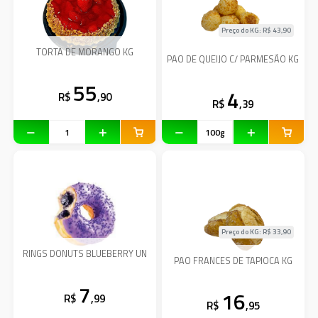
Preço do KG: R$
43,90
TORTA DE MORANGO KG
PAO DE QUEIJO C/ PARMESÃO KG
55
4
R$
,90
R$
,39
Preço do KG: R$
33,90
RINGS DONUTS BLUEBERRY UN
PAO FRANCES DE TAPIOCA KG
7
16
R$
,99
R$
,95