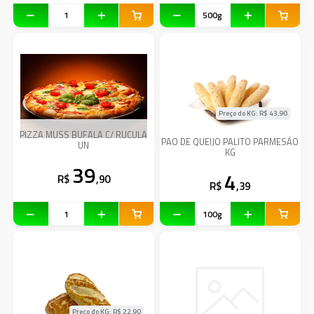
Preço do KG: R$
43,90
PIZZA MUSS BUFALA C/ RUCULA
PAO DE QUEIJO PALITO PARMESÃO
UN
KG
39
4
R$
,90
R$
,39
Preço do KG: R$
22,90