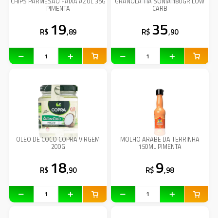
CHIPS PARMESÃO FAIXA AZUL 35G
GRANOLA TIA SONIA 180GR LOW
PIMENTA
CARB
19
35
R$
,89
R$
,90
OLEO DE COCO COPRA VIRGEM
MOLHO ARABE DA TERRINHA
200G
150ML PIMENTA
18
9
R$
,90
R$
,98