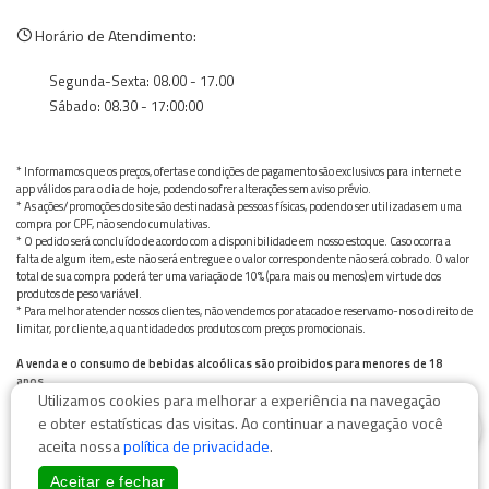
Horário de Atendimento:
Segunda-Sexta: 08.00 - 17.00
Sábado: 08.30 - 17:00:00
* Informamos que os preços, ofertas e condições de pagamento são exclusivos para internet e
app válidos para o dia de hoje, podendo sofrer alterações sem aviso prévio.
* As ações/promoções do site são destinadas à pessoas físicas, podendo ser utilizadas em uma
compra por CPF, não sendo cumulativas.
* O pedido será concluído de acordo com a disponibilidade em nosso estoque. Caso ocorra a
falta de algum item, este não será entregue e o valor correspondente não será cobrado. O valor
total de sua compra poderá ter uma variação de 10% (para mais ou menos) em virtude dos
produtos de peso variável.
* Para melhor atender nossos clientes, não vendemos por atacado e reservamo-nos o direito de
limitar, por cliente, a quantidade dos produtos com preços promocionais.
A venda e o consumo de bebidas alcoólicas são proibidos para menores de 18
anos.
Utilizamos cookies para melhorar a experiência na navegação
Bebida alcoólica pode causar dependência química e, em excesso, provoca graves males à saúde.
0
Beba com moderação
e obter estatísticas das visitas. Ao continuar a navegação você
aceita nossa
política de privacidade
.
Aceitar e fechar