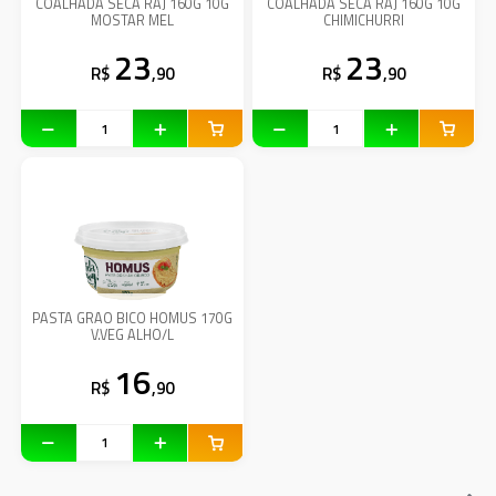
COALHADA SECA RAJ 160G 10G
COALHADA SECA RAJ 160G 10G
MOSTAR MEL
CHIMICHURRI
23
23
R$
,90
R$
,90
PASTA GRAO BICO HOMUS 170G
V.VEG ALHO/L
16
R$
,90