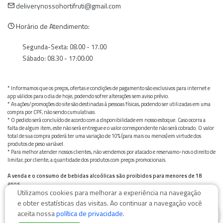
deliverynossohortifruti@gmail.com
Horário de Atendimento:
Segunda-Sexta: 08.00 - 17.00
Sábado: 08.30 - 17:00:00
* Informamos que os preços, ofertas e condições de pagamento são exclusivos para internet e
app válidos para o dia de hoje, podendo sofrer alterações sem aviso prévio.
* As ações/promoções do site são destinadas à pessoas físicas, podendo ser utilizadas em uma
compra por CPF, não sendo cumulativas.
* O pedido será concluído de acordo com a disponibilidade em nosso estoque. Caso ocorra a
falta de algum item, este não será entregue e o valor correspondente não será cobrado. O valor
total de sua compra poderá ter uma variação de 10% (para mais ou menos) em virtude dos
produtos de peso variável.
* Para melhor atender nossos clientes, não vendemos por atacado e reservamo-nos o direito de
limitar, por cliente, a quantidade dos produtos com preços promocionais.
A venda e o consumo de bebidas alcoólicas são proibidos para menores de 18
anos.
Utilizamos cookies para melhorar a experiência na navegação
Bebida alcoólica pode causar dependência química e, em excesso, provoca graves males à saúde.
Beba com moderação
e obter estatísticas das visitas. Ao continuar a navegação você
0
aceita nossa
política de privacidade
.