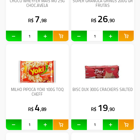
CHOCO WHEYFER MAIS MU 25G
SUPER GRANOLA GRINGS 200G GR
CHOC.AVELA
FRUTAS
7
26
R$
,98
R$
,90
MILHO PIPOCA YOKI 100G TOQ
BISC DUX 300G CRACKERS SALTED
CHEFF
4
19
R$
,89
R$
,90