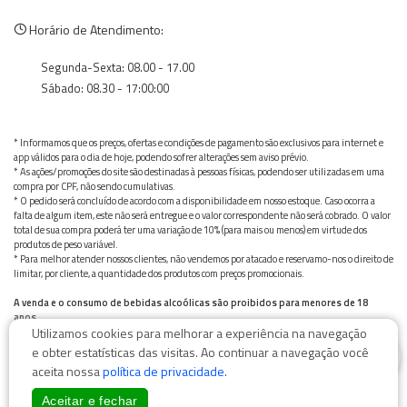
Horário de Atendimento:
Segunda-Sexta: 08.00 - 17.00
Sábado: 08.30 - 17:00:00
* Informamos que os preços, ofertas e condições de pagamento são exclusivos para internet e
app válidos para o dia de hoje, podendo sofrer alterações sem aviso prévio.
* As ações/promoções do site são destinadas à pessoas físicas, podendo ser utilizadas em uma
compra por CPF, não sendo cumulativas.
* O pedido será concluído de acordo com a disponibilidade em nosso estoque. Caso ocorra a
falta de algum item, este não será entregue e o valor correspondente não será cobrado. O valor
total de sua compra poderá ter uma variação de 10% (para mais ou menos) em virtude dos
produtos de peso variável.
* Para melhor atender nossos clientes, não vendemos por atacado e reservamo-nos o direito de
limitar, por cliente, a quantidade dos produtos com preços promocionais.
A venda e o consumo de bebidas alcoólicas são proibidos para menores de 18
anos.
Utilizamos cookies para melhorar a experiência na navegação
Bebida alcoólica pode causar dependência química e, em excesso, provoca graves males à saúde.
0
Beba com moderação
e obter estatísticas das visitas. Ao continuar a navegação você
aceita nossa
política de privacidade
.
Aceitar e fechar