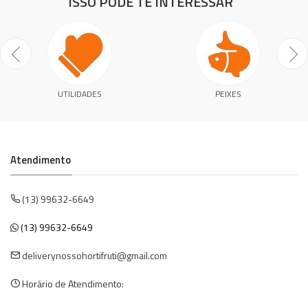
ISSO PODE TE INTERESSAR
UTILIDADES
PEIXES
Atendimento
(13) 99632-6649
(13) 99632-6649
deliverynossohortifruti@gmail.com
Horário de Atendimento: