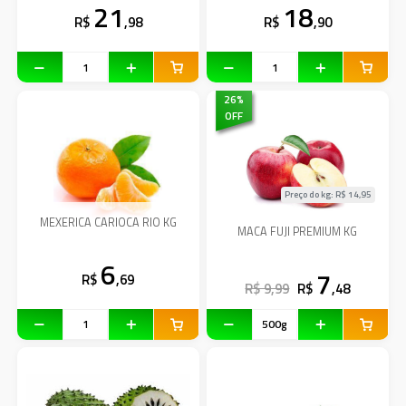
21
18
R$
,98
R$
,90
26
%
OFF
Preço do kg: R$
14,95
MEXERICA CARIOCA RIO KG
MACA FUJI PREMIUM KG
6
7
R$
,69
R$ 9,99
R$
,48