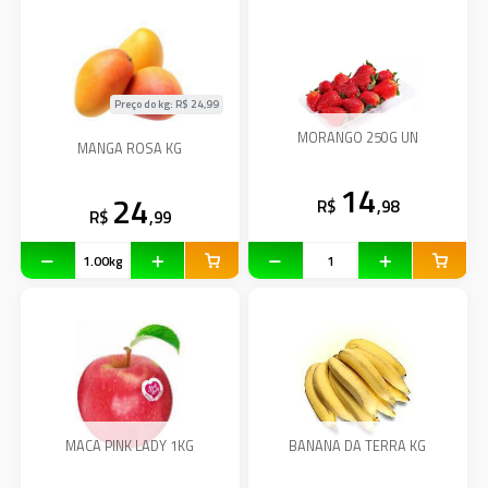
Preço do kg: R$
24,99
MORANGO 250G UN
MANGA ROSA KG
14
24
R$
,98
R$
,99
MACA PINK LADY 1KG
BANANA DA TERRA KG