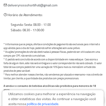
deliverynossohortifruti@gmail.com
Horário de Atendimento:
Segunda-Sexta: 08.00 - 17.00
Sábado: 08.30 - 17:00:00
* Informamos que os preços, ofertas e condições de pagamento são exclusivos para internet e
app válidos para o dia de hoje, podendo sofrer alterações sem aviso prévio.
* As ações/promoções do site são destinadas à pessoas físicas, podendo ser utilizadas em uma
compra por CPF, não sendo cumulativas.
* O pedido será concluído de acordo com a disponibilidade em nosso estoque. Caso ocorra a
falta de algum item, este não será entregue e o valor correspondente não será cobrado. O valor
total de sua compra poderá ter uma variação de 10% (para mais ou menos) em virtude dos
produtos de peso variável.
* Para melhor atender nossos clientes, não vendemos por atacado e reservamo-nos o direito de
limitar, por cliente, a quantidade dos produtos com preços promocionais.
A venda e o consumo de bebidas alcoólicas são proibidos para menores de 18
anos.
Utilizamos cookies para melhorar a experiência na navegação
Bebida alcoólica pode causar dependência química e, em excesso, provoca graves males à saúde.
0
Beba com moderação
e obter estatísticas das visitas. Ao continuar a navegação você
aceita nossa
política de privacidade
.