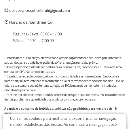
deliverynossohortifruti@gmail.com
Horário de Atendimento:
Segunda-Sexta: 08.00 - 17.00
Sábado: 08.30 - 17:00:00
* Informamos que os preços, ofertas e condições de pagamento são exclusivos para internet e
app válidos para o dia de hoje, podendo sofrer alterações sem aviso prévio.
* As ações/promoções do site são destinadas à pessoas físicas, podendo ser utilizadas em uma
compra por CPF, não sendo cumulativas.
* O pedido será concluído de acordo com a disponibilidade em nosso estoque. Caso ocorra a
falta de algum item, este não será entregue e o valor correspondente não será cobrado. O valor
total de sua compra poderá ter uma variação de 10% (para mais ou menos) em virtude dos
produtos de peso variável.
* Para melhor atender nossos clientes, não vendemos por atacado e reservamo-nos o direito de
limitar, por cliente, a quantidade dos produtos com preços promocionais.
A venda e o consumo de bebidas alcoólicas são proibidos para menores de 18
anos.
Utilizamos cookies para melhorar a experiência na navegação
Bebida alcoólica pode causar dependência química e, em excesso, provoca graves males à saúde.
0
Beba com moderação
e obter estatísticas das visitas. Ao continuar a navegação você