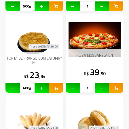
Preço do KG: R$
39,90
PIZZA MUSSARELA UN
TORTA DE FRANGO COM CATUPIRY
KG
39
23
R$
,90
R$
,94
Preço do KG: R$
43,90
Preço do KG: R$
19,90