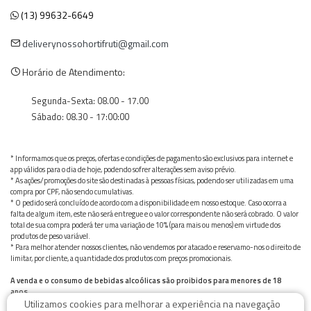
(13) 99632-6649
deliverynossohortifruti@gmail.com
Horário de Atendimento:
Segunda-Sexta: 08.00 - 17.00
Sábado: 08.30 - 17:00:00
* Informamos que os preços, ofertas e condições de pagamento são exclusivos para internet e
app válidos para o dia de hoje, podendo sofrer alterações sem aviso prévio.
* As ações/promoções do site são destinadas à pessoas físicas, podendo ser utilizadas em uma
compra por CPF, não sendo cumulativas.
* O pedido será concluído de acordo com a disponibilidade em nosso estoque. Caso ocorra a
falta de algum item, este não será entregue e o valor correspondente não será cobrado. O valor
total de sua compra poderá ter uma variação de 10% (para mais ou menos) em virtude dos
produtos de peso variável.
* Para melhor atender nossos clientes, não vendemos por atacado e reservamo-nos o direito de
limitar, por cliente, a quantidade dos produtos com preços promocionais.
A venda e o consumo de bebidas alcoólicas são proibidos para menores de 18
anos.
Utilizamos cookies para melhorar a experiência na navegação
Bebida alcoólica pode causar dependência química e, em excesso, provoca graves males à saúde.