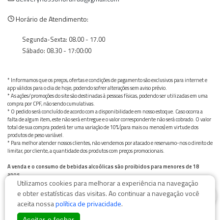
Horário de Atendimento:
Segunda-Sexta: 08.00 - 17.00
Sábado: 08.30 - 17:00:00
* Informamos que os preços, ofertas e condições de pagamento são exclusivos para internet e
app válidos para o dia de hoje, podendo sofrer alterações sem aviso prévio.
* As ações/promoções do site são destinadas à pessoas físicas, podendo ser utilizadas em uma
compra por CPF, não sendo cumulativas.
* O pedido será concluído de acordo com a disponibilidade em nosso estoque. Caso ocorra a
falta de algum item, este não será entregue e o valor correspondente não será cobrado. O valor
total de sua compra poderá ter uma variação de 10% (para mais ou menos) em virtude dos
produtos de peso variável.
* Para melhor atender nossos clientes, não vendemos por atacado e reservamo-nos o direito de
limitar, por cliente, a quantidade dos produtos com preços promocionais.
A venda e o consumo de bebidas alcoólicas são proibidos para menores de 18
anos.
Utilizamos cookies para melhorar a experiência na navegação
Bebida alcoólica pode causar dependência química e, em excesso, provoca graves males à saúde.
0
Beba com moderação
e obter estatísticas das visitas. Ao continuar a navegação você
aceita nossa
política de privacidade
.
Aceitar e fechar