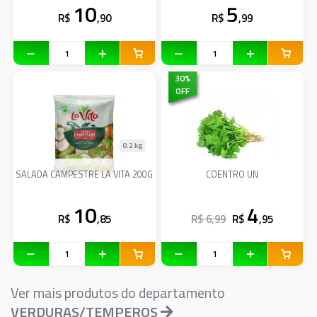
10
5
R$
,90
R$
,99
30
%
OFF
0.2 kg
SALADA CAMPESTRE LA VITA 200G
COENTRO UN
10
4
R$
,85
R$ 6,99
R$
,95
Ver mais produtos do departamento
VERDURAS/TEMPEROS