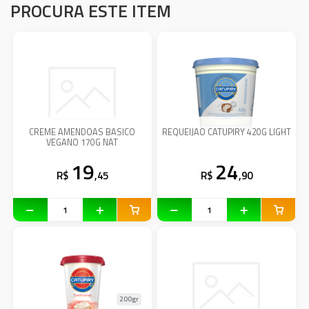
PROCURA ESTE ITEM
CREME AMENDOAS BASICO
REQUEIJAO CATUPIRY 420G LIGHT
VEGANO 170G NAT
19
24
R$
,45
R$
,90
200gr