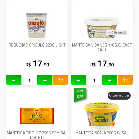
170 Grama(s)
REQUEIJAO CRIOULO 220G LIGHT
MANTEIGA VIDA VEG 170G C/ CAST
CAJU
17
17
R$
,90
R$
,90
27
%
OFF
Oferta Clube
MANTEIGA TIROLEZ 200G SEM SAL
MANTEIGA SCALA 200G C/ SAL
TABLETE