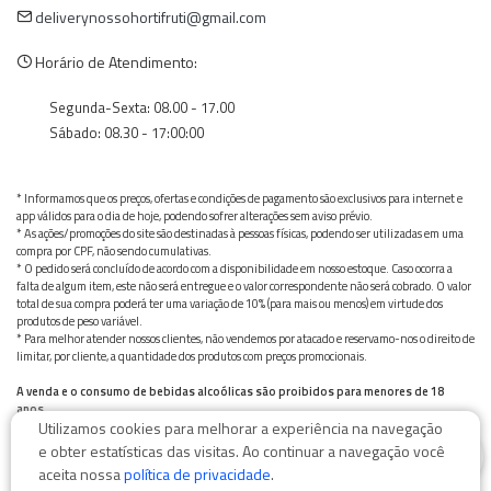
deliverynossohortifruti@gmail.com
Horário de Atendimento:
Segunda-Sexta: 08.00 - 17.00
Sábado: 08.30 - 17:00:00
* Informamos que os preços, ofertas e condições de pagamento são exclusivos para internet e
app válidos para o dia de hoje, podendo sofrer alterações sem aviso prévio.
* As ações/promoções do site são destinadas à pessoas físicas, podendo ser utilizadas em uma
compra por CPF, não sendo cumulativas.
* O pedido será concluído de acordo com a disponibilidade em nosso estoque. Caso ocorra a
falta de algum item, este não será entregue e o valor correspondente não será cobrado. O valor
total de sua compra poderá ter uma variação de 10% (para mais ou menos) em virtude dos
produtos de peso variável.
* Para melhor atender nossos clientes, não vendemos por atacado e reservamo-nos o direito de
limitar, por cliente, a quantidade dos produtos com preços promocionais.
A venda e o consumo de bebidas alcoólicas são proibidos para menores de 18
anos.
Utilizamos cookies para melhorar a experiência na navegação
Bebida alcoólica pode causar dependência química e, em excesso, provoca graves males à saúde.
0
Beba com moderação
e obter estatísticas das visitas. Ao continuar a navegação você
aceita nossa
política de privacidade
.