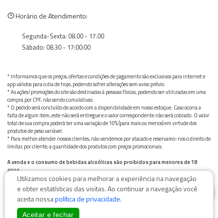
Horário de Atendimento:
Segunda-Sexta: 08.00 - 17.00
Sábado: 08.30 - 17:00:00
* Informamos que os preços, ofertas e condições de pagamento são exclusivos para internet e
app válidos para o dia de hoje, podendo sofrer alterações sem aviso prévio.
* As ações/promoções do site são destinadas à pessoas físicas, podendo ser utilizadas em uma
compra por CPF, não sendo cumulativas.
* O pedido será concluído de acordo com a disponibilidade em nosso estoque. Caso ocorra a
falta de algum item, este não será entregue e o valor correspondente não será cobrado. O valor
total de sua compra poderá ter uma variação de 10% (para mais ou menos) em virtude dos
produtos de peso variável.
* Para melhor atender nossos clientes, não vendemos por atacado e reservamo-nos o direito de
limitar, por cliente, a quantidade dos produtos com preços promocionais.
A venda e o consumo de bebidas alcoólicas são proibidos para menores de 18
anos.
Utilizamos cookies para melhorar a experiência na navegação
Bebida alcoólica pode causar dependência química e, em excesso, provoca graves males à saúde.
0
Beba com moderação
e obter estatísticas das visitas. Ao continuar a navegação você
aceita nossa
política de privacidade
.
Aceitar e fechar