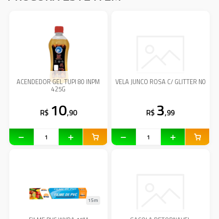
ACENDEDOR GEL TUPI 80 INPM
VELA JUNCO ROSA C/ GLITTER N0
425G
10
3
R$
,90
R$
,99
15m