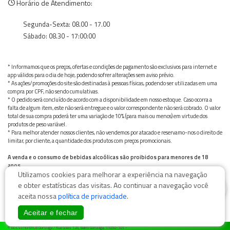
Horário de Atendimento:
Segunda-Sexta: 08.00 - 17.00
Sábado: 08.30 - 17:00:00
* Informamos que os preços, ofertas e condições de pagamento são exclusivos para internet e
app válidos para o dia de hoje, podendo sofrer alterações sem aviso prévio.
* As ações/promoções do site são destinadas à pessoas físicas, podendo ser utilizadas em uma
compra por CPF, não sendo cumulativas.
* O pedido será concluído de acordo com a disponibilidade em nosso estoque. Caso ocorra a
falta de algum item, este não será entregue e o valor correspondente não será cobrado. O valor
total de sua compra poderá ter uma variação de 10% (para mais ou menos) em virtude dos
produtos de peso variável.
* Para melhor atender nossos clientes, não vendemos por atacado e reservamo-nos o direito de
limitar, por cliente, a quantidade dos produtos com preços promocionais.
A venda e o consumo de bebidas alcoólicas são proibidos para menores de 18
anos.
Utilizamos cookies para melhorar a experiência na navegação
Bebida alcoólica pode causar dependência química e, em excesso, provoca graves males à saúde.
Beba com moderação
0
e obter estatísticas das visitas. Ao continuar a navegação você
aceita nossa
política de privacidade
.
Aceitar e fechar
© Nosso Hortifruti Gonzaga / Rua Goiás 128, Bairro Gonzaga, 11050-101 -