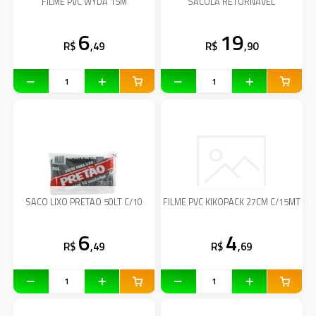
FILME PVC WYDA 15M
SACOLA RETORNAVEL
6
19
R$
,49
R$
,90
SACO LIXO PRETAO 50LT C/10
FILME PVC KIKOPACK 27CM C/15MT
6
4
R$
,49
R$
,69