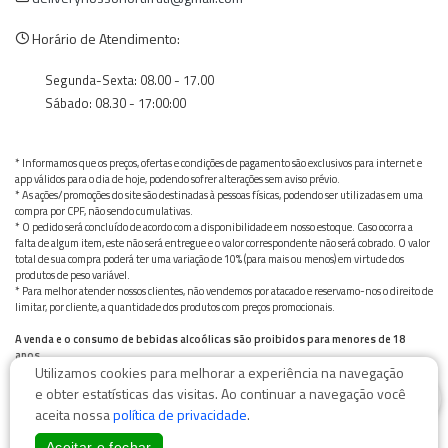
Horário de Atendimento:
Segunda-Sexta: 08.00 - 17.00
Sábado: 08.30 - 17:00:00
* Informamos que os preços, ofertas e condições de pagamento são exclusivos para internet e
app válidos para o dia de hoje, podendo sofrer alterações sem aviso prévio.
* As ações/promoções do site são destinadas à pessoas físicas, podendo ser utilizadas em uma
compra por CPF, não sendo cumulativas.
* O pedido será concluído de acordo com a disponibilidade em nosso estoque. Caso ocorra a
falta de algum item, este não será entregue e o valor correspondente não será cobrado. O valor
total de sua compra poderá ter uma variação de 10% (para mais ou menos) em virtude dos
produtos de peso variável.
* Para melhor atender nossos clientes, não vendemos por atacado e reservamo-nos o direito de
limitar, por cliente, a quantidade dos produtos com preços promocionais.
A venda e o consumo de bebidas alcoólicas são proibidos para menores de 18
anos.
Utilizamos cookies para melhorar a experiência na navegação
Bebida alcoólica pode causar dependência química e, em excesso, provoca graves males à saúde.
0
Beba com moderação
e obter estatísticas das visitas. Ao continuar a navegação você
aceita nossa
política de privacidade
.
Aceitar e fechar