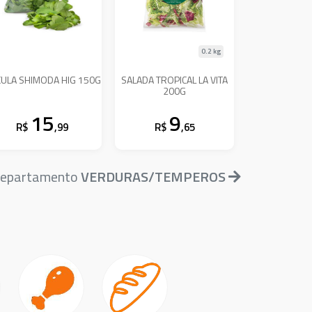
0.2 kg
ULA SHIMODA HIG 150G
SALADA TROPICAL LA VITA
200G
15
9
R$
,99
R$
,65
 departamento
VERDURAS/TEMPEROS