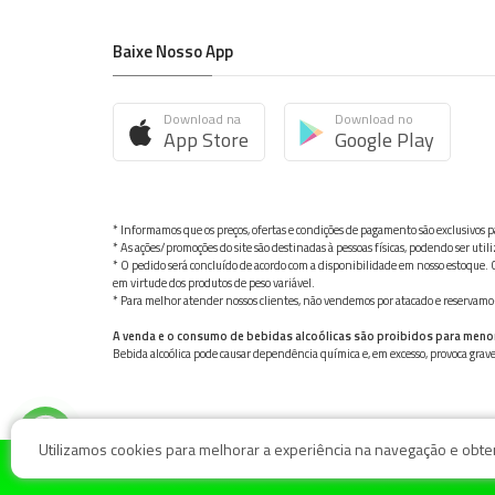
Baixe Nosso App
Download na
Download no
App Store
Google Play
* Informamos que os preços, ofertas e condições de pagamento são exclusivos pa
* As ações/promoções do site são destinadas à pessoas físicas, podendo ser ut
* O pedido será concluído de acordo com a disponibilidade em nosso estoque. C
em virtude dos produtos de peso variável.
* Para melhor atender nossos clientes, não vendemos por atacado e reservamo-n
A venda e o consumo de bebidas alcoólicas são proibidos para meno
Bebida alcoólica pode causar dependência química e, em excesso, provoca gra
Utilizamos cookies para melhorar a experiência na navegação e obter 
© Nosso Hortifruti Gonzaga / Rua Goiás 128, Bairro Gon