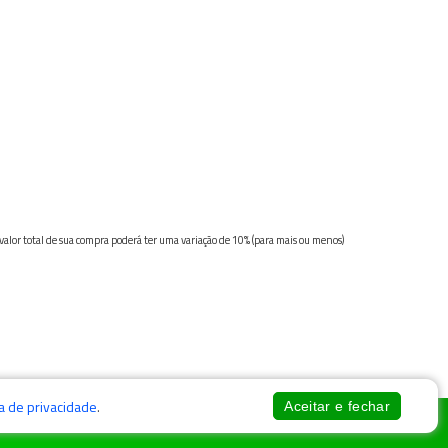
 valor total de sua compra poderá ter uma variação de 10% (para mais ou menos)
ca de privacidade
.
Aceitar e fechar