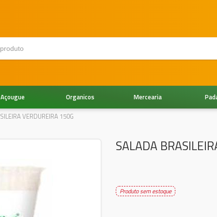
Açougue
Organicos
Mercearia
Pad
SILEIRA VERDUREIRA 150G
SALADA BRASILEIR
Produto sem estoque