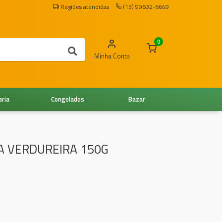
Regiões atendidas
(13) 99632-6649
0
Minha Conta
aria
Congelados
Bazar
A VERDUREIRA 150G