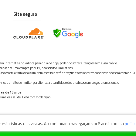
Site seguro
ra internet e app válidos para o dia de hoje, podendo sofrer alterações sem aviso prévio.
ilizadas em uma compra por CPF, não sendo cumulativas.
aso ocorra a falta de algum item, este não será entregue e o valor correspondente não será cobrado. O
os o direito de limitar, por cliente, a quantidade dos produtos com preços promocionais.
res de 18 anos.
ves males à saúde. Beba com moderação
estatísticas das visitas. Ao continuar a navegação você aceita nossa
políti
zaga, 11050-101 - Santos/SP / CNPJ: 35.794.786/0001-40