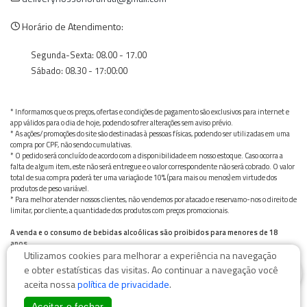
Horário de Atendimento:
Segunda-Sexta: 08.00 - 17.00
Sábado: 08.30 - 17:00:00
* Informamos que os preços, ofertas e condições de pagamento são exclusivos para internet e
app válidos para o dia de hoje, podendo sofrer alterações sem aviso prévio.
* As ações/promoções do site são destinadas à pessoas físicas, podendo ser utilizadas em uma
compra por CPF, não sendo cumulativas.
* O pedido será concluído de acordo com a disponibilidade em nosso estoque. Caso ocorra a
falta de algum item, este não será entregue e o valor correspondente não será cobrado. O valor
total de sua compra poderá ter uma variação de 10% (para mais ou menos) em virtude dos
produtos de peso variável.
* Para melhor atender nossos clientes, não vendemos por atacado e reservamo-nos o direito de
limitar, por cliente, a quantidade dos produtos com preços promocionais.
A venda e o consumo de bebidas alcoólicas são proibidos para menores de 18
anos.
Utilizamos cookies para melhorar a experiência na navegação
Bebida alcoólica pode causar dependência química e, em excesso, provoca graves males à saúde.
0
Beba com moderação
e obter estatísticas das visitas. Ao continuar a navegação você
aceita nossa
política de privacidade
.
Aceitar e fechar