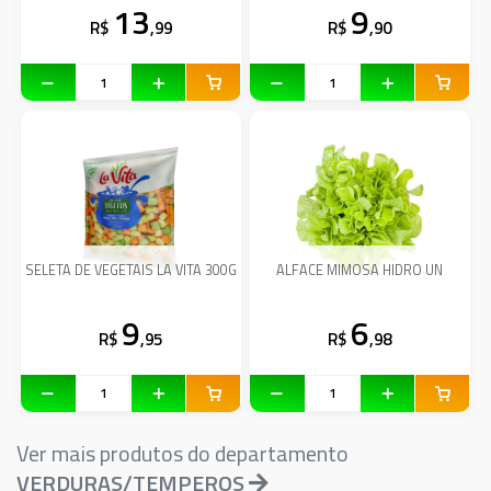
13
9
R$
,99
R$
,90
SELETA DE VEGETAIS LA VITA 300G
ALFACE MIMOSA HIDRO UN
9
6
R$
,95
R$
,98
Ver mais produtos do departamento
VERDURAS/TEMPEROS