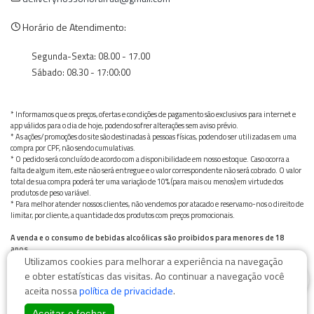
Horário de Atendimento:
Segunda-Sexta: 08.00 - 17.00
Sábado: 08.30 - 17:00:00
* Informamos que os preços, ofertas e condições de pagamento são exclusivos para internet e
app válidos para o dia de hoje, podendo sofrer alterações sem aviso prévio.
* As ações/promoções do site são destinadas à pessoas físicas, podendo ser utilizadas em uma
compra por CPF, não sendo cumulativas.
* O pedido será concluído de acordo com a disponibilidade em nosso estoque. Caso ocorra a
falta de algum item, este não será entregue e o valor correspondente não será cobrado. O valor
total de sua compra poderá ter uma variação de 10% (para mais ou menos) em virtude dos
produtos de peso variável.
* Para melhor atender nossos clientes, não vendemos por atacado e reservamo-nos o direito de
limitar, por cliente, a quantidade dos produtos com preços promocionais.
A venda e o consumo de bebidas alcoólicas são proibidos para menores de 18
anos.
Utilizamos cookies para melhorar a experiência na navegação
Bebida alcoólica pode causar dependência química e, em excesso, provoca graves males à saúde.
0
Beba com moderação
e obter estatísticas das visitas. Ao continuar a navegação você
aceita nossa
política de privacidade
.
Aceitar e fechar