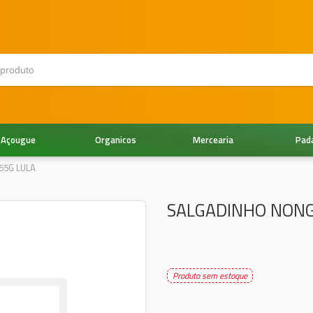
Açougue
Organicos
Mercearia
Pad
55G LULA
SALGADINHO NONG
Produto sem estoque