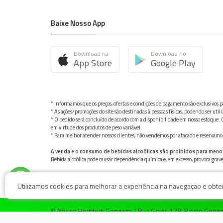
Baixe Nosso App
Download na
Download no
App Store
Google Play
* Informamos que os preços, ofertas e condições de pagamento são exclusivos pa
* As ações/promoções do site são destinadas à pessoas físicas, podendo ser ut
* O pedido será concluído de acordo com a disponibilidade em nosso estoque. C
em virtude dos produtos de peso variável.
* Para melhor atender nossos clientes, não vendemos por atacado e reservamo-n
A venda e o consumo de bebidas alcoólicas são proibidos para meno
Bebida alcoólica pode causar dependência química e, em excesso, provoca gra
Utilizamos cookies para melhorar a experiência na navegação e obter 
© Nosso Hortifruti Gonzaga / Rua Goiás 128, Bairro Gon