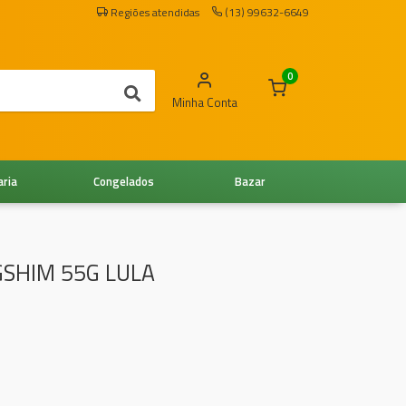
Regiões atendidas
(13) 99632-6649
0
Minha Conta
aria
Congelados
Bazar
SHIM 55G LULA