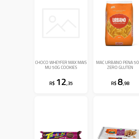
CHOCO WHEYFER MAX MAIS
MAC URBANO PENA 5
MU 50G COOKIES
ZERO GLUTEN
12
8
R$
,35
R$
,98