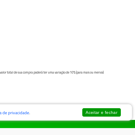
 valor total de sua compra poderá ter uma variação de 10% (para mais ou menos)
ca de privacidade
.
Aceitar e fechar