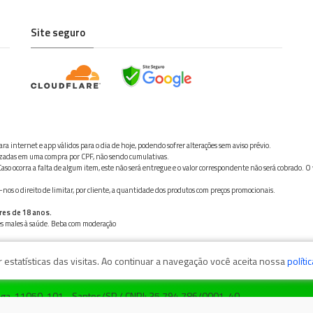
Site seguro
ra internet e app válidos para o dia de hoje, podendo sofrer alterações sem aviso prévio.
ilizadas em uma compra por CPF, não sendo cumulativas.
aso ocorra a falta de algum item, este não será entregue e o valor correspondente não será cobrado. O
os o direito de limitar, por cliente, a quantidade dos produtos com preços promocionais.
res de 18 anos.
ves males à saúde. Beba com moderação
estatísticas das visitas. Ao continuar a navegação você aceita nossa
políti
zaga, 11050-101 - Santos/SP / CNPJ: 35.794.786/0001-40