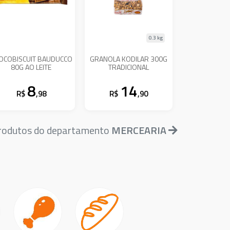
0.3 kg
OCOBISCUIT BAUDUCCO
GRANOLA KODILAR 300G
80G AO LEITE
TRADICIONAL
8
14
R$
,98
R$
,90
produtos do departamento
MERCEARIA