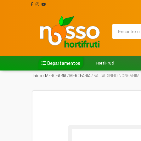
Departamentos
HortiFruti
Início
/
MERCEARIA
/
MERCEARIA
/
SALGADINHO NONGSHIM 