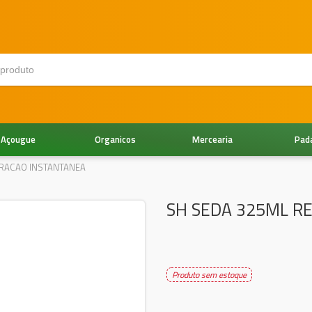
Açougue
Organicos
Mercearia
Pad
URACAO INSTANTANEA
SH SEDA 325ML R
Produto sem estoque