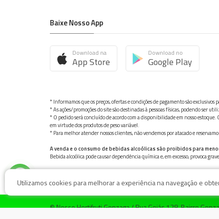
Baixe Nosso App
Download na
Download no
App Store
Google Play
* Informamos que os preços, ofertas e condições de pagamento são exclusivos pa
* As ações/promoções do site são destinadas à pessoas físicas, podendo ser ut
* O pedido será concluído de acordo com a disponibilidade em nosso estoque. C
em virtude dos produtos de peso variável.
* Para melhor atender nossos clientes, não vendemos por atacado e reservamo-n
A venda e o consumo de bebidas alcoólicas são proibidos para meno
Bebida alcoólica pode causar dependência química e, em excesso, provoca gra
Utilizamos cookies para melhorar a experiência na navegação e obter 
© Nosso Hortifruti Gonzaga / Rua Goiás 128, Bairro Gon