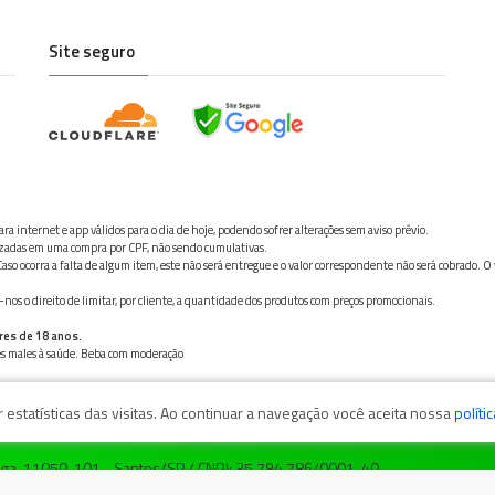
Site seguro
ra internet e app válidos para o dia de hoje, podendo sofrer alterações sem aviso prévio.
ilizadas em uma compra por CPF, não sendo cumulativas.
aso ocorra a falta de algum item, este não será entregue e o valor correspondente não será cobrado. O
os o direito de limitar, por cliente, a quantidade dos produtos com preços promocionais.
res de 18 anos.
ves males à saúde. Beba com moderação
estatísticas das visitas. Ao continuar a navegação você aceita nossa
políti
zaga, 11050-101 - Santos/SP / CNPJ: 35.794.786/0001-40