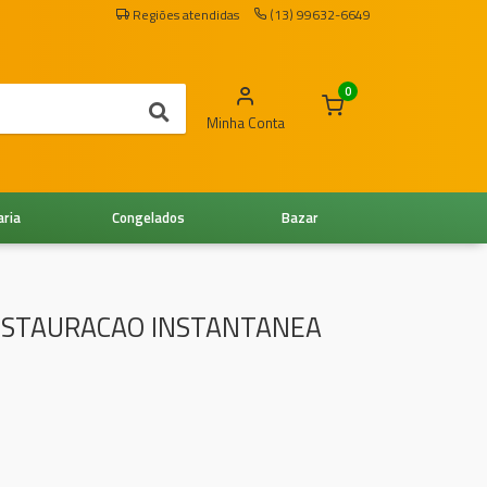
Regiões atendidas
(13) 99632-6649
0
Minha Conta
aria
Congelados
Bazar
ESTAURACAO INSTANTANEA