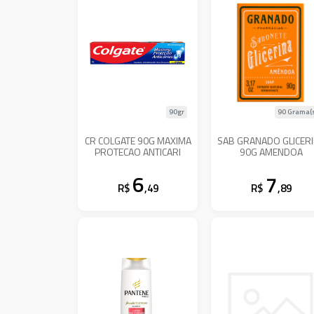
90gr
90 Grama(
CR COLGATE 90G MAXIMA
SAB GRANADO GLICER
PROTECAO ANTICARI
90G AMENDOA
6
7
R$
,49
R$
,89