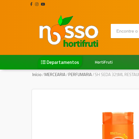
Departamentos
HortiFruti
Início
/
MERCEARIA
/
PERFUMARIA
/
SH SEDA 325ML RESTA