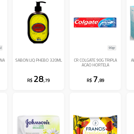
s)
90gr
INA
SABON LIQ PHEBO 320ML
CR COLGATE 90G TRIPLA
A
ACAO HORTELA
28
7
R$
,79
R$
,89