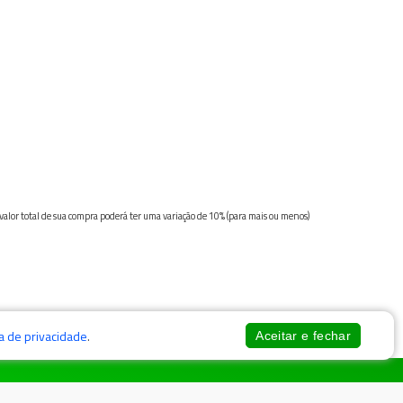
 valor total de sua compra poderá ter uma variação de 10% (para mais ou menos)
ca de privacidade
.
Aceitar e fechar