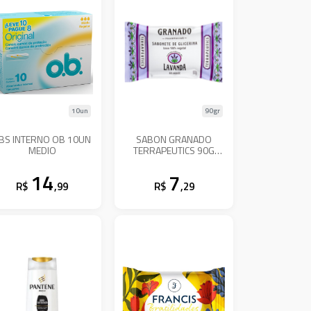
10un
90gr
BS INTERNO OB 10UN
SABON GRANADO
MEDIO
TERRAPEUTICS 90G
LAVANDA
14
7
R$
,99
R$
,29