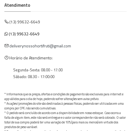
Atendimento
(13) 99632-6649
(13) 99632-6649
deliverynossohortifruti@gmail.com
Horário de Atendimento:
Segunda-Sexta: 08.00 - 17.00
Sábado: 08.30 - 17:00:00
* Informamos que os preços, ofertas e condições de pagamento são exclusivos para internet e
app válidos para o dia de hoje, podendo sofrer alterações sem aviso prévio.
* As ações/promoções do site são destinadas à pessoas físicas, podendo ser utilizadas em uma
compra por CPF, não sendo cumulativas.
* O pedido será concluído de acordo com a disponibilidade em nosso estoque. Caso ocorra a
falta de algum item, este não será entregue e o valor correspondente não será cobrado. O valor
total de sua compra poderá ter uma variação de 10% (para mais ou menos) em virtude dos
produtos de peso variável.