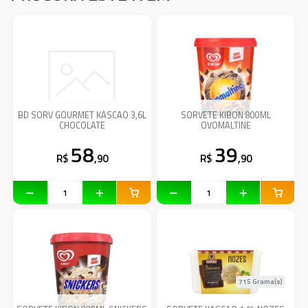
BD SORV GOURMET KASCAO 3,6L
SORVETE KIBON 800ML
CHOCOLATE
OVOMALTINE
58
39
R$
,90
R$
,90
715 Grama(s)