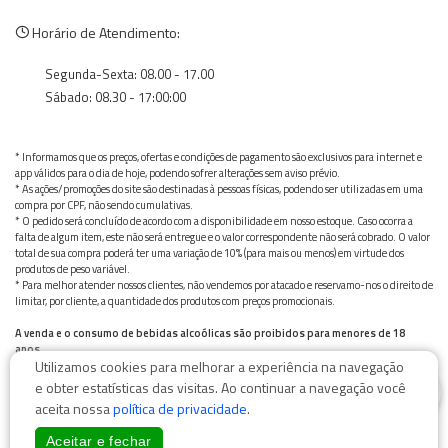
Horário de Atendimento:
Segunda-Sexta: 08.00 - 17.00
Sábado: 08.30 - 17:00:00
* Informamos que os preços, ofertas e condições de pagamento são exclusivos para internet e
app válidos para o dia de hoje, podendo sofrer alterações sem aviso prévio.
* As ações/promoções do site são destinadas à pessoas físicas, podendo ser utilizadas em uma
compra por CPF, não sendo cumulativas.
* O pedido será concluído de acordo com a disponibilidade em nosso estoque. Caso ocorra a
falta de algum item, este não será entregue e o valor correspondente não será cobrado. O valor
total de sua compra poderá ter uma variação de 10% (para mais ou menos) em virtude dos
produtos de peso variável.
* Para melhor atender nossos clientes, não vendemos por atacado e reservamo-nos o direito de
limitar, por cliente, a quantidade dos produtos com preços promocionais.
A venda e o consumo de bebidas alcoólicas são proibidos para menores de 18
anos.
Utilizamos cookies para melhorar a experiência na navegação
Bebida alcoólica pode causar dependência química e, em excesso, provoca graves males à saúde.
0
Beba com moderação
e obter estatísticas das visitas. Ao continuar a navegação você
aceita nossa
política de privacidade
.
Aceitar e fechar