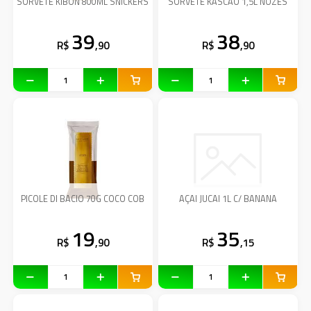
SORVETE KIBON 800ML SNICKERS
SORVETE KASCAO 1,5L NOZES
39
38
R$
,90
R$
,90
PICOLE DI BACIO 70G COCO COB
AÇAI JUCAI 1L C/ BANANA
19
35
R$
,90
R$
,15