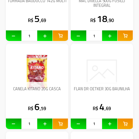
TORRADA BAUDUCCO 142G MULTI
MAC DIVELLA 500G FUSILLI
INTEGRAL
5
18
R$
,69
R$
,90
CANELA KITANO 20G CASCA
FLAN DR OETKER 30G BAUNILHA
6
4
R$
,59
R$
,69