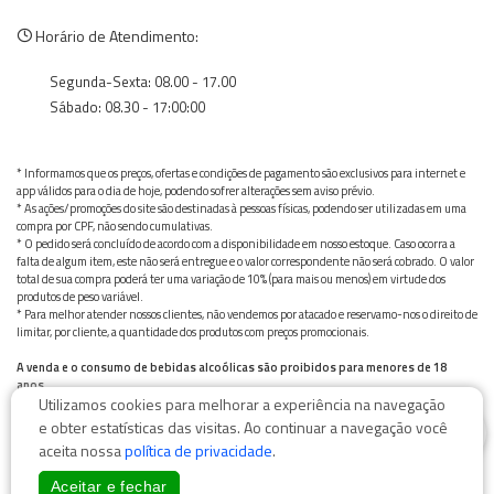
Horário de Atendimento:
Segunda-Sexta: 08.00 - 17.00
Sábado: 08.30 - 17:00:00
* Informamos que os preços, ofertas e condições de pagamento são exclusivos para internet e
app válidos para o dia de hoje, podendo sofrer alterações sem aviso prévio.
* As ações/promoções do site são destinadas à pessoas físicas, podendo ser utilizadas em uma
compra por CPF, não sendo cumulativas.
* O pedido será concluído de acordo com a disponibilidade em nosso estoque. Caso ocorra a
falta de algum item, este não será entregue e o valor correspondente não será cobrado. O valor
total de sua compra poderá ter uma variação de 10% (para mais ou menos) em virtude dos
produtos de peso variável.
* Para melhor atender nossos clientes, não vendemos por atacado e reservamo-nos o direito de
limitar, por cliente, a quantidade dos produtos com preços promocionais.
A venda e o consumo de bebidas alcoólicas são proibidos para menores de 18
anos.
Utilizamos cookies para melhorar a experiência na navegação
Bebida alcoólica pode causar dependência química e, em excesso, provoca graves males à saúde.
0
Beba com moderação
e obter estatísticas das visitas. Ao continuar a navegação você
aceita nossa
política de privacidade
.
Aceitar e fechar