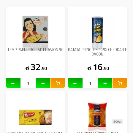
TEMP PAELLERO ESP EL AVION 9G
BATATA PRINGLES 105G CHEDDAR E
BACON
32
16
R$
,90
R$
,90
500gr