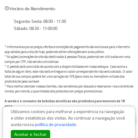
Horário de Atendimento:
Segunda-Sexta: 08.00 - 17.00
Sábado: 08.30 - 17:00:00
* Informamos que os preços, ofertas e condições de pagamento são exclusivos para internet e
app válidos para o dia de hoje, podendo sofrer alterações sem aviso prévio.
* As ações/promoções do site são destinadas à pessoas físicas, podendo ser utilizadas em uma
compra por CPF, não sendo cumulativas.
* O pedido será concluído de acordo com a disponibilidade em nosso estoque. Caso ocorra a
falta de algum item, este não será entregue e o valor correspondente não será cobrado. O valor
total de sua compra poderá ter uma variação de 10% (para mais ou menos) em virtude dos
produtos de peso variável.
* Para melhor atender nossos clientes, não vendemos por atacado e reservamo-nos o direito de
limitar, por cliente, a quantidade dos produtos com preços promocionais.
A venda e o consumo de bebidas alcoólicas são proibidos para menores de 18
anos.
Utilizamos cookies para melhorar a experiência na navegação
Bebida alcoólica pode causar dependência química e, em excesso, provoca graves males à saúde.
0
Beba com moderação
e obter estatísticas das visitas. Ao continuar a navegação você
aceita nossa
política de privacidade
.
Aceitar e fechar