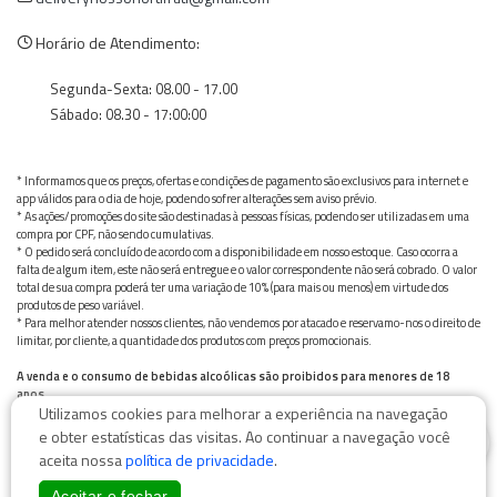
Horário de Atendimento:
Segunda-Sexta: 08.00 - 17.00
Sábado: 08.30 - 17:00:00
* Informamos que os preços, ofertas e condições de pagamento são exclusivos para internet e
app válidos para o dia de hoje, podendo sofrer alterações sem aviso prévio.
* As ações/promoções do site são destinadas à pessoas físicas, podendo ser utilizadas em uma
compra por CPF, não sendo cumulativas.
* O pedido será concluído de acordo com a disponibilidade em nosso estoque. Caso ocorra a
falta de algum item, este não será entregue e o valor correspondente não será cobrado. O valor
total de sua compra poderá ter uma variação de 10% (para mais ou menos) em virtude dos
produtos de peso variável.
* Para melhor atender nossos clientes, não vendemos por atacado e reservamo-nos o direito de
limitar, por cliente, a quantidade dos produtos com preços promocionais.
A venda e o consumo de bebidas alcoólicas são proibidos para menores de 18
anos.
Utilizamos cookies para melhorar a experiência na navegação
Bebida alcoólica pode causar dependência química e, em excesso, provoca graves males à saúde.
0
Beba com moderação
e obter estatísticas das visitas. Ao continuar a navegação você
aceita nossa
política de privacidade
.
Aceitar e fechar