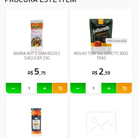
300 Grama(s)
BARRA NUT'S DAM/NOZES
MOLHO TOM SALSARETTI 300G
S/AÇUCAR 25G
TRAD
5
2
R$
,75
R$
,59