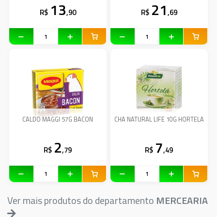
13
21
R$
,90
R$
,69
CALDO MAGGI 57G BACON
CHA NATURAL LIFE 10G HORTELA
2
7
R$
,79
R$
,49
Ver mais produtos do departamento
MERCEARIA