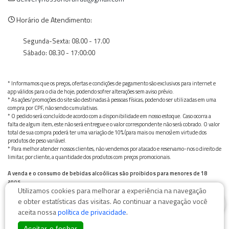
Horário de Atendimento:
Segunda-Sexta: 08.00 - 17.00
Sábado: 08.30 - 17:00:00
* Informamos que os preços, ofertas e condições de pagamento são exclusivos para internet e
app válidos para o dia de hoje, podendo sofrer alterações sem aviso prévio.
* As ações/promoções do site são destinadas à pessoas físicas, podendo ser utilizadas em uma
compra por CPF, não sendo cumulativas.
* O pedido será concluído de acordo com a disponibilidade em nosso estoque. Caso ocorra a
falta de algum item, este não será entregue e o valor correspondente não será cobrado. O valor
total de sua compra poderá ter uma variação de 10% (para mais ou menos) em virtude dos
produtos de peso variável.
* Para melhor atender nossos clientes, não vendemos por atacado e reservamo-nos o direito de
limitar, por cliente, a quantidade dos produtos com preços promocionais.
A venda e o consumo de bebidas alcoólicas são proibidos para menores de 18
anos.
Utilizamos cookies para melhorar a experiência na navegação
Bebida alcoólica pode causar dependência química e, em excesso, provoca graves males à saúde.
0
Beba com moderação
e obter estatísticas das visitas. Ao continuar a navegação você
aceita nossa
política de privacidade
.
Aceitar e fechar