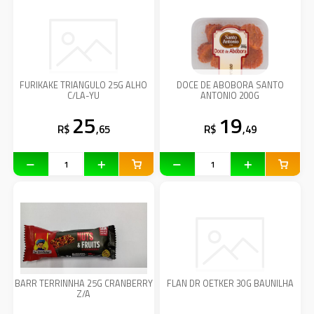
FURIKAKE TRIANGULO 25G ALHO
DOCE DE ABOBORA SANTO
C/LA-YU
ANTONIO 200G
25
19
R$
,65
R$
,49
BARR TERRINNHA 25G CRANBERRY
FLAN DR OETKER 30G BAUNILHA
Z/A