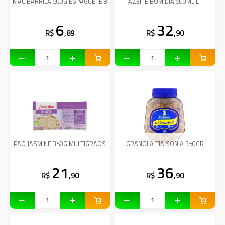
MAC BARRILA 500G ESPAGUETE 8
AZEITE BOM DIA 500ML LT
6
32
R$
,89
R$
,90
PAO JASMINE 350G MULTIGRAOS
GRANOLA TIA SONIA 350GR
21
36
R$
,90
R$
,90