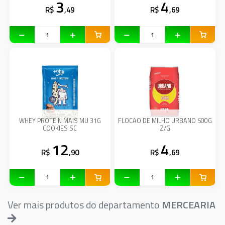
3
4
R$
,49
R$
,69
WHEY PROTEIN MAIS MU 31G
FLOCAO DE MILHO URBANO 500G
COOKIES SC
Z/G
12
4
R$
,90
R$
,69
Ver mais produtos do departamento
MERCEARIA