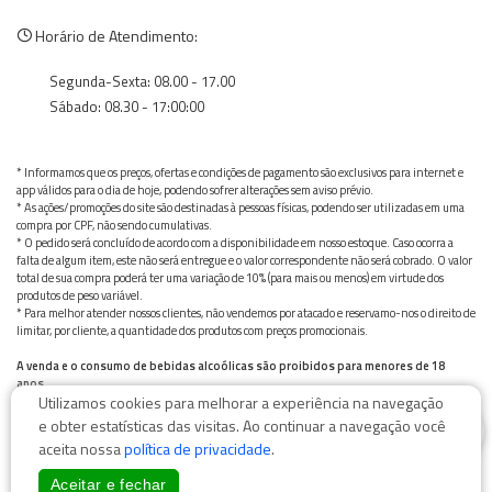
Horário de Atendimento:
Segunda-Sexta: 08.00 - 17.00
Sábado: 08.30 - 17:00:00
* Informamos que os preços, ofertas e condições de pagamento são exclusivos para internet e
app válidos para o dia de hoje, podendo sofrer alterações sem aviso prévio.
* As ações/promoções do site são destinadas à pessoas físicas, podendo ser utilizadas em uma
compra por CPF, não sendo cumulativas.
* O pedido será concluído de acordo com a disponibilidade em nosso estoque. Caso ocorra a
falta de algum item, este não será entregue e o valor correspondente não será cobrado. O valor
total de sua compra poderá ter uma variação de 10% (para mais ou menos) em virtude dos
produtos de peso variável.
* Para melhor atender nossos clientes, não vendemos por atacado e reservamo-nos o direito de
limitar, por cliente, a quantidade dos produtos com preços promocionais.
A venda e o consumo de bebidas alcoólicas são proibidos para menores de 18
anos.
Utilizamos cookies para melhorar a experiência na navegação
Bebida alcoólica pode causar dependência química e, em excesso, provoca graves males à saúde.
0
Beba com moderação
e obter estatísticas das visitas. Ao continuar a navegação você
aceita nossa
política de privacidade
.
Aceitar e fechar