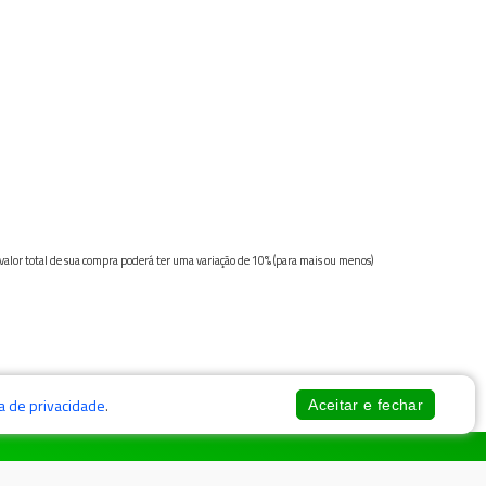
 valor total de sua compra poderá ter uma variação de 10% (para mais ou menos)
ca de privacidade
.
Aceitar e fechar