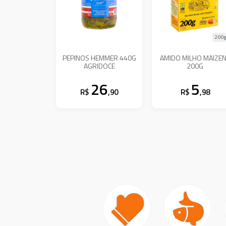
200g
PEPINOS HEMMER 440G
AMIDO MILHO MAIZE
AGRIDOCE
200G
26
5
R$
,90
R$
,98