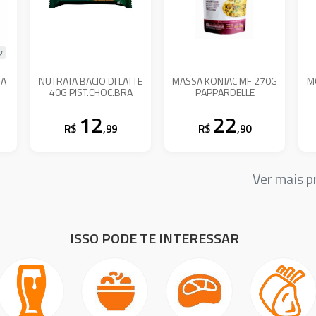
r
NA
NUTRATA BACIO DI LATTE
MASSA KONJAC MF 270G
M
40G PIST.CHOC.BRA
PAPPARDELLE
12
22
R$
,99
R$
,90
Ver mais 
ISSO PODE TE INTERESSAR