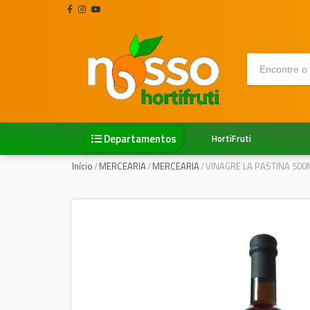
Departamentos
HortiFruti
Início
/
MERCEARIA
/
MERCEARIA
/
VINAGRE LA PASTINA 500