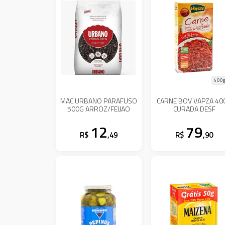
400g
MAC URBANO PARAFUSO
CARNE BOV VAPZA 40
500G ARROZ/FEIJAO
CURADA DESF
12
79
R$
,49
R$
,90