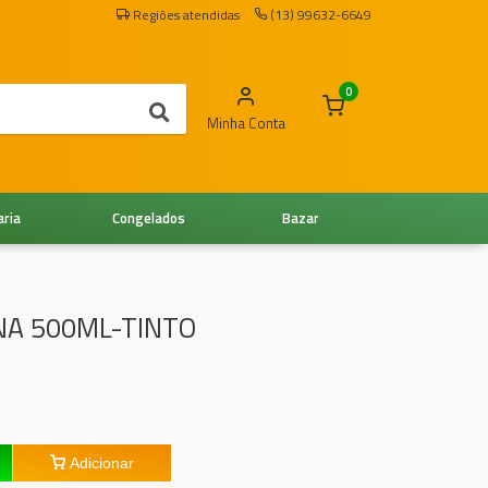
Regiões atendidas
(13) 99632-6649
0
Minha Conta
aria
Congelados
Bazar
NA 500ML-TINTO
Adicionar