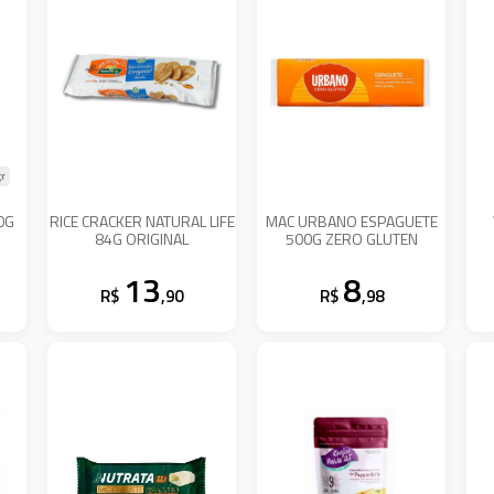
r
0G
RICE CRACKER NATURAL LIFE
MAC URBANO ESPAGUETE
84G ORIGINAL
500G ZERO GLUTEN
13
8
R$
,90
R$
,98