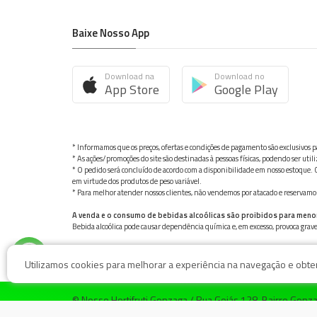
Baixe Nosso App
Download na
Download no
App Store
Google Play
* Informamos que os preços, ofertas e condições de pagamento são exclusivos pa
* As ações/promoções do site são destinadas à pessoas físicas, podendo ser ut
* O pedido será concluído de acordo com a disponibilidade em nosso estoque. C
em virtude dos produtos de peso variável.
* Para melhor atender nossos clientes, não vendemos por atacado e reservamo-n
A venda e o consumo de bebidas alcoólicas são proibidos para meno
Bebida alcoólica pode causar dependência química e, em excesso, provoca gra
Utilizamos cookies para melhorar a experiência na navegação e obter 
© Nosso Hortifruti Gonzaga / Rua Goiás 128, Bairro Gon