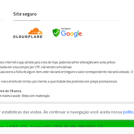
Site seguro
ra internet e app válidos para o dia de hoje, podendo sofrer alterações sem aviso prévio.
ilizadas em uma compra por CPF, não sendo cumulativas.
aso ocorra a falta de algum item, este não será entregue e o valor correspondente não será cobrado. O
os o direito de limitar, por cliente, a quantidade dos produtos com preços promocionais.
res de 18 anos.
ves males à saúde. Beba com moderação
estatísticas das visitas. Ao continuar a navegação você aceita nossa
políti
zaga, 11050-101 - Santos/SP / CNPJ: 35.794.786/0001-40