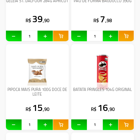
GELEIA ST. DALFOUR 284G APRICOT
PAO DE FORMA BAUDUCCO 390G
39
7
R$
,90
R$
,98
PIPOCA MAIS PURA 100G DOCE DE
BATATA PRINGLES 104G ORIGINAL
LEITE
15
16
R$
,90
R$
,90