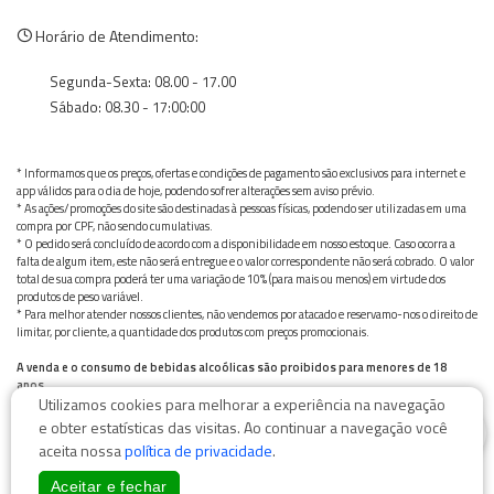
Horário de Atendimento:
Segunda-Sexta: 08.00 - 17.00
Sábado: 08.30 - 17:00:00
* Informamos que os preços, ofertas e condições de pagamento são exclusivos para internet e
app válidos para o dia de hoje, podendo sofrer alterações sem aviso prévio.
* As ações/promoções do site são destinadas à pessoas físicas, podendo ser utilizadas em uma
compra por CPF, não sendo cumulativas.
* O pedido será concluído de acordo com a disponibilidade em nosso estoque. Caso ocorra a
falta de algum item, este não será entregue e o valor correspondente não será cobrado. O valor
total de sua compra poderá ter uma variação de 10% (para mais ou menos) em virtude dos
produtos de peso variável.
* Para melhor atender nossos clientes, não vendemos por atacado e reservamo-nos o direito de
limitar, por cliente, a quantidade dos produtos com preços promocionais.
A venda e o consumo de bebidas alcoólicas são proibidos para menores de 18
anos.
Utilizamos cookies para melhorar a experiência na navegação
Bebida alcoólica pode causar dependência química e, em excesso, provoca graves males à saúde.
0
Beba com moderação
e obter estatísticas das visitas. Ao continuar a navegação você
aceita nossa
política de privacidade
.
Aceitar e fechar