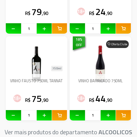
79
24
R$
,90
R$
,90
18
%
OFF
Oferta Clube
750ml
VINHO FAUSTO 750ML TANNAT
VINHO BARRICADO 750ML
75
44
R$
,90
R$
,90
Ver mais produtos do departamento
ALCOOLICOS