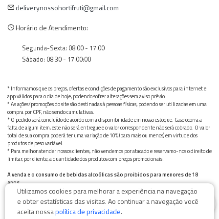
deliverynossohortifruti@gmail.com
Horário de Atendimento:
Segunda-Sexta: 08.00 - 17.00
Sábado: 08.30 - 17:00:00
* Informamos que os preços, ofertas e condições de pagamento são exclusivos para internet e
app válidos para o dia de hoje, podendo sofrer alterações sem aviso prévio.
* As ações/promoções do site são destinadas à pessoas físicas, podendo ser utilizadas em uma
compra por CPF, não sendo cumulativas.
* O pedido será concluído de acordo com a disponibilidade em nosso estoque. Caso ocorra a
falta de algum item, este não será entregue e o valor correspondente não será cobrado. O valor
total de sua compra poderá ter uma variação de 10% (para mais ou menos) em virtude dos
produtos de peso variável.
* Para melhor atender nossos clientes, não vendemos por atacado e reservamo-nos o direito de
limitar, por cliente, a quantidade dos produtos com preços promocionais.
A venda e o consumo de bebidas alcoólicas são proibidos para menores de 18
anos.
Utilizamos cookies para melhorar a experiência na navegação
Bebida alcoólica pode causar dependência química e, em excesso, provoca graves males à saúde.
0
Beba com moderação
e obter estatísticas das visitas. Ao continuar a navegação você
aceita nossa
política de privacidade
.