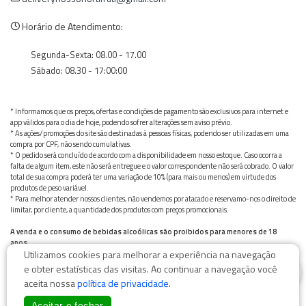
Horário de Atendimento:
Segunda-Sexta: 08.00 - 17.00
Sábado: 08.30 - 17:00:00
* Informamos que os preços, ofertas e condições de pagamento são exclusivos para internet e
app válidos para o dia de hoje, podendo sofrer alterações sem aviso prévio.
* As ações/promoções do site são destinadas à pessoas físicas, podendo ser utilizadas em uma
compra por CPF, não sendo cumulativas.
* O pedido será concluído de acordo com a disponibilidade em nosso estoque. Caso ocorra a
falta de algum item, este não será entregue e o valor correspondente não será cobrado. O valor
total de sua compra poderá ter uma variação de 10% (para mais ou menos) em virtude dos
produtos de peso variável.
* Para melhor atender nossos clientes, não vendemos por atacado e reservamo-nos o direito de
limitar, por cliente, a quantidade dos produtos com preços promocionais.
A venda e o consumo de bebidas alcoólicas são proibidos para menores de 18
anos.
Utilizamos cookies para melhorar a experiência na navegação
Bebida alcoólica pode causar dependência química e, em excesso, provoca graves males à saúde.
0
Beba com moderação
e obter estatísticas das visitas. Ao continuar a navegação você
aceita nossa
política de privacidade
.
Aceitar e fechar