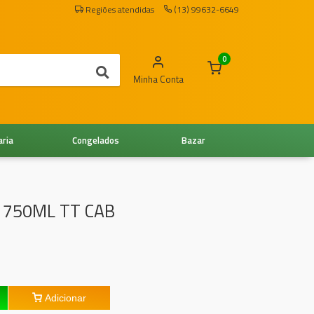
Regiões atendidas
(13) 99632-6649
0
Minha Conta
aria
Congelados
Bazar
 750ML TT CAB
Adicionar