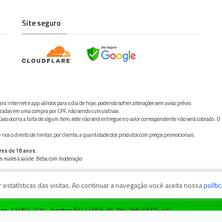
Site seguro
ra internet e app válidos para o dia de hoje, podendo sofrer alterações sem aviso prévio.
ilizadas em uma compra por CPF, não sendo cumulativas.
aso ocorra a falta de algum item, este não será entregue e o valor correspondente não será cobrado. O
os o direito de limitar, por cliente, a quantidade dos produtos com preços promocionais.
res de 18 anos.
ves males à saúde. Beba com moderação
estatísticas das visitas. Ao continuar a navegação você aceita nossa
políti
zaga, 11050-101 - Santos/SP / CNPJ: 35.794.786/0001-40