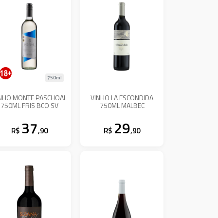
750ml
NHO MONTE PASCHOAL
VINHO LA ESCONDIDA
750ML FRIS BCO SV
750ML MALBEC
37
29
R$
,90
R$
,90