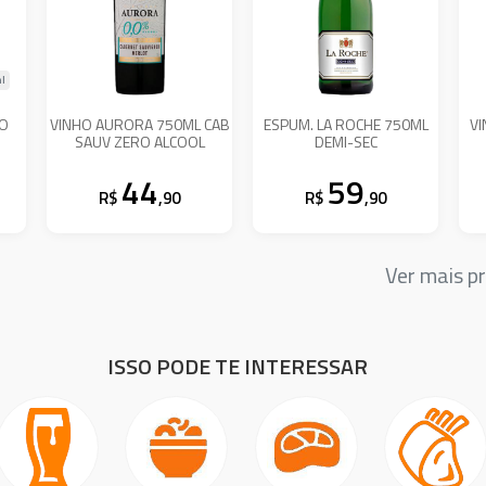
l
AO
VINHO AURORA 750ML CAB
ESPUM. LA ROCHE 750ML
VI
SAUV ZERO ALCOOL
DEMI-SEC
44
59
R$
,90
R$
,90
Ver mais 
ISSO PODE TE INTERESSAR