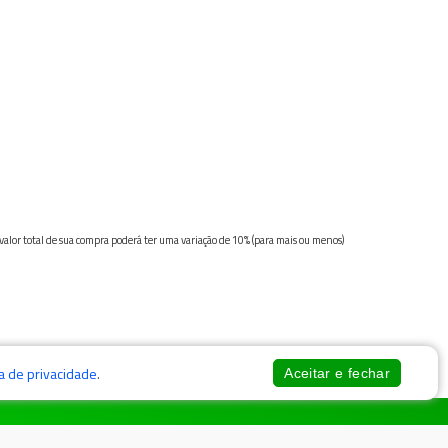
 valor total de sua compra poderá ter uma variação de 10% (para mais ou menos)
ca de privacidade
.
Aceitar e fechar