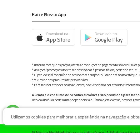
Baixe Nosso App
Download na
Download no
App Store
Google Play
* Informamos que os preços, ofertas e condições de pagamento são exclusivos pa
* As ações/promoções do site são destinadas à pessoas físicas, podendo ser ut
* O pedido será concluído de acordo com a disponibilidade em nosso estoque. C
em virtude dos produtos de peso variável.
* Para melhor atender nossos clientes, não vendemos por atacado e reservamo-n
A venda e o consumo de bebidas alcoólicas são proibidos para meno
Bebida alcoólica pode causar dependência química e, em excesso, provoca gra
Utilizamos cookies para melhorar a experiência na navegação e obter 
© Nosso Hortifruti Gonzaga / Rua Goiás 128, Bairro Gon