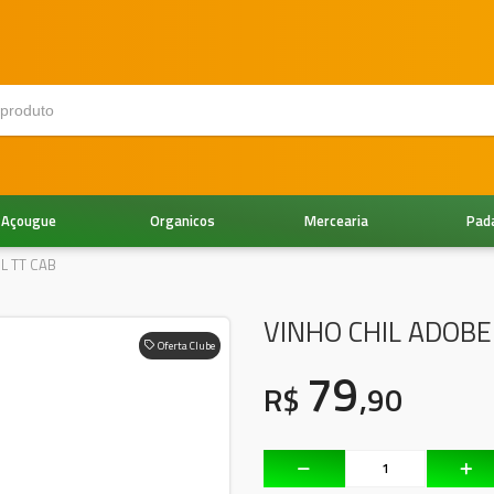
Açougue
Organicos
Mercearia
Pad
L TT CAB
VINHO CHIL ADOBE
Oferta Clube
79
R$
,90