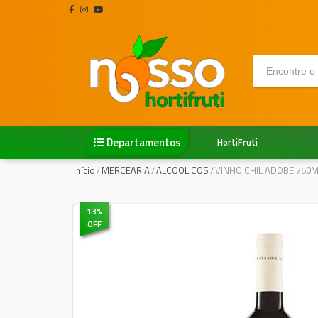
Departamentos
HortiFruti
Início
/
MERCEARIA
/
ALCOOLICOS
/
VINHO CHIL ADOBE 750M
13
%
OFF