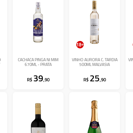
O
CACHACA PINGA NI MIM
VINHO AURORA C. TARDIA
VI
Y
670ML - PRATA
500ML MALVASIA
39
25
R$
,90
R$
,90