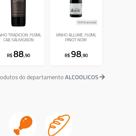
750 Grama(s)
NHO TRADICION 750ML
VINHO ALLUME 750ML
CAB SAUVIGNON
PINOT NOIR
88
98
R$
,90
R$
,90
produtos do departamento
ALCOOLICOS