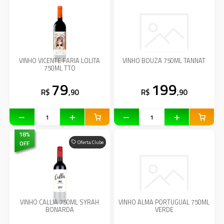
VINHO VICENTE FARIA LOLITA
VINHO BOUZA 750ML TANNAT
750ML TTO
79
199
R$
,90
R$
,90
18
%
OFF
Oferta Clube
VINHO CALLIA 750ML SYRAH
VINHO ALMA PORTUGUAL 750ML
BONARDA
VERDE