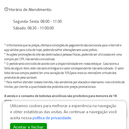
Horário de Atendimento:
Segunda-Sexta: 08.00 - 17.00
Sábado: 08.30 - 17:00:00
* Informamos que os preços, ofertas e condições de pagamento são exclusivos para internet e
app válidos para o dia de hoje, podendo sofrer alterações sem aviso prévio.
* As ações/promoções do site são destinadas à pessoas físicas, podendo ser utilizadas em uma
compra por CPF, não sendo cumulativas.
* O pedido será concluído de acordo com a disponibilidade em nosso estoque. Caso ocorra a
falta de algum item, este não será entregue e o valor correspondente não será cobrado. O valor
total de sua compra poderá ter uma variação de 10% (para mais ou menos) em virtude dos
produtos de peso variável.
* Para melhor atender nossos clientes, não vendemos por atacado e reservamo-nos o direito de
limitar, por cliente, a quantidade dos produtos com preços promocionais.
A venda e o consumo de bebidas alcoólicas são proibidos para menores de 18
anos.
Utilizamos cookies para melhorar a experiência na navegação
Bebida alcoólica pode causar dependência química e, em excesso, provoca graves males à saúde.
0
Beba com moderação
e obter estatísticas das visitas. Ao continuar a navegação você
aceita nossa
política de privacidade
.
Aceitar e fechar