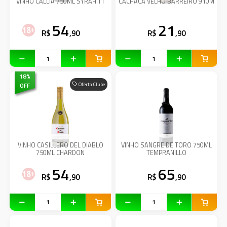
VINHO CALLIA 750ML SYRAH TT
CACHACA VELHO BARREIRO 910M
54
21
R$
,90
R$
,90
18
%
OFF
Oferta Clube
VINHO CASILLERO DEL DIABLO
VINHO SANGRE DE TORO 750ML
750ML CHARDON
TEMPRANILLO
54
65
R$
,90
R$
,90