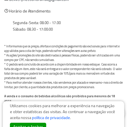
Horário de Atendimento:
Segunda-Sexta: 08.00 - 17.00
Sábado: 08.30 - 17:00:00
* Informamos que os preços, ofertas e condições de pagamento são exclusivos para internet e
app válidos para o dia de hoje, podendo sofrer alterações sem aviso prévio.
* As ações/promoções do site são destinadas à pessoas físicas, podendo ser utilizadas em uma
compra por CPF, não sendo cumulativas.
* O pedido será concluído de acordo com a disponibilidade em nosso estoque. Caso ocorra a
falta de algum item, este não será entregue e o valor correspondente não será cobrado. O valor
total de sua compra poderá ter uma variação de 10% (para mais ou menos) em virtude dos
produtos de peso variável.
* Para melhor atender nossos clientes, não vendemos por atacado e reservamo-nos o direito de
limitar, por cliente, a quantidade dos produtos com preços promocionais.
A venda e o consumo de bebidas alcoólicas são proibidos para menores de 18
anos.
Utilizamos cookies para melhorar a experiência na navegação
Bebida alcoólica pode causar dependência química e, em excesso, provoca graves males à saúde.
0
Beba com moderação
e obter estatísticas das visitas. Ao continuar a navegação você
aceita nossa
política de privacidade
.
Aceitar e fechar