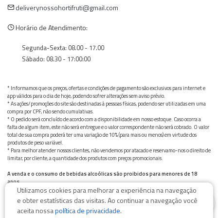
deliverynossohortifruti@gmail.com
Horário de Atendimento:
Segunda-Sexta: 08.00 - 17.00
Sábado: 08.30 - 17:00:00
* Informamos que os preços, ofertas e condições de pagamento são exclusivos para internet e
app válidos para o dia de hoje, podendo sofrer alterações sem aviso prévio.
* As ações/promoções do site são destinadas à pessoas físicas, podendo ser utilizadas em uma
compra por CPF, não sendo cumulativas.
* O pedido será concluído de acordo com a disponibilidade em nosso estoque. Caso ocorra a
falta de algum item, este não será entregue e o valor correspondente não será cobrado. O valor
total de sua compra poderá ter uma variação de 10% (para mais ou menos) em virtude dos
produtos de peso variável.
* Para melhor atender nossos clientes, não vendemos por atacado e reservamo-nos o direito de
limitar, por cliente, a quantidade dos produtos com preços promocionais.
A venda e o consumo de bebidas alcoólicas são proibidos para menores de 18
anos.
Utilizamos cookies para melhorar a experiência na navegação
Bebida alcoólica pode causar dependência química e, em excesso, provoca graves males à saúde.
0
Beba com moderação
e obter estatísticas das visitas. Ao continuar a navegação você
aceita nossa
política de privacidade
.